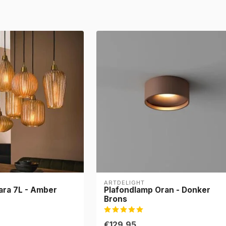
ARTDELIGHT
ara 7L - Amber
Plafondlamp Oran - Donker
Brons
€129,95