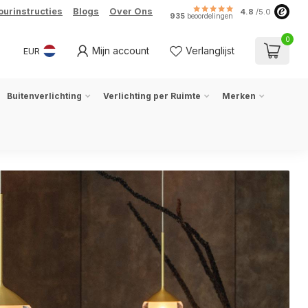
ourinstructies
Blogs
Over Ons
4.8
/5.0
935
beoordelingen
0
Mijn account
Verlanglijst
EUR
Buitenverlichting
Verlichting per Ruimte
Merken