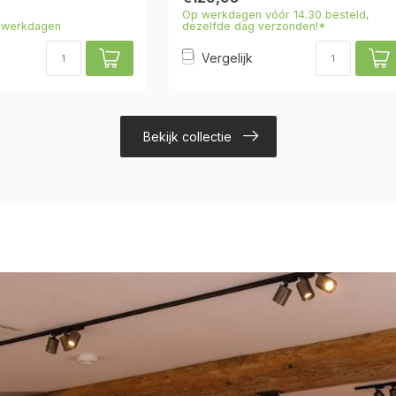
Op werkdagen vóór 14.30 besteld,
4 werkdagen
dezelfde dag verzonden!*
Vergelijk
Bekijk collectie