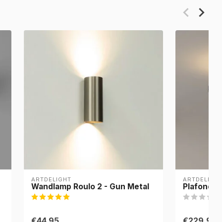
ARTDELIGHT
ARTDELIGH
Wandlamp Roulo 2 - Gun Metal
Plafondla
€44,95
€229,95