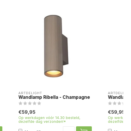
ARTDELIGHT
ARTDELIGH
Wandlamp Ribella - Champagne
Wandlamp 
€59,95
€59,95
Op werkdagen vóór 14.30 besteld,
Op werkdage
dezelfde dag verzonden!*
dezelfde da