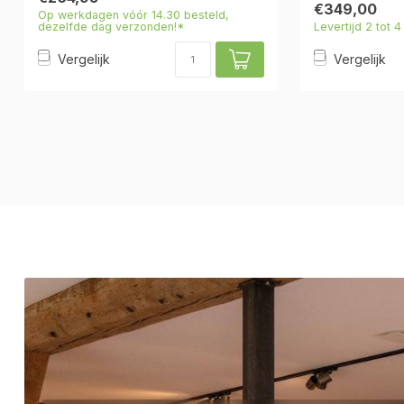
€349,00
Op werkdagen vóór 14.30 besteld,
dezelfde dag verzonden!*
Levertijd 2 tot 
Vergelijk
Vergelijk