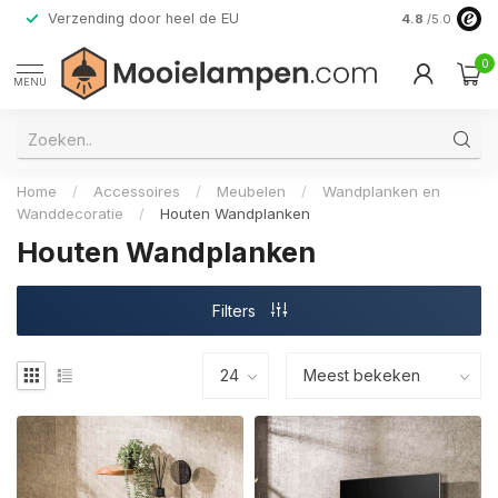
Verzending door heel de EU
Alleen premi
4.8
/5.0
0
MENU
Home
/
Accessoires
/
Meubelen
/
Wandplanken en
Wanddecoratie
/
Houten Wandplanken
Houten Wandplanken
Filters