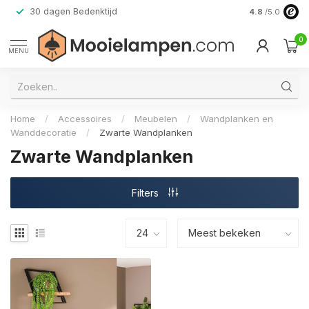
30 dagen Bedenktijd
Verzending do
4.8
/5.0
0
MENU
Home
/
Accessoires
/
Meubelen
/
Wandplanken en
Wanddecoratie
/
Zwarte Wandplanken
Zwarte Wandplanken
Filters