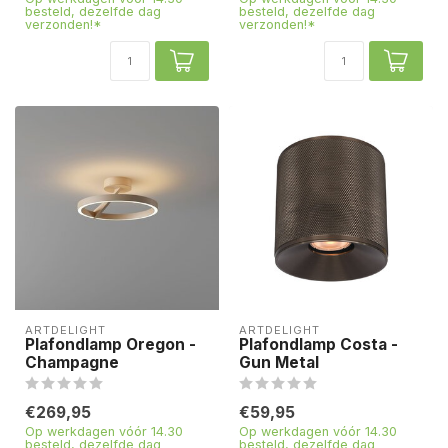
besteld, dezelfde dag
besteld, dezelfde dag
verzonden!*
verzonden!*
ARTDELIGHT
ARTDELIGHT
Plafondlamp Oregon -
Plafondlamp Costa -
Champagne
Gun Metal
€269,95
€59,95
Op werkdagen vóór 14.30
Op werkdagen vóór 14.30
besteld, dezelfde dag
besteld, dezelfde dag