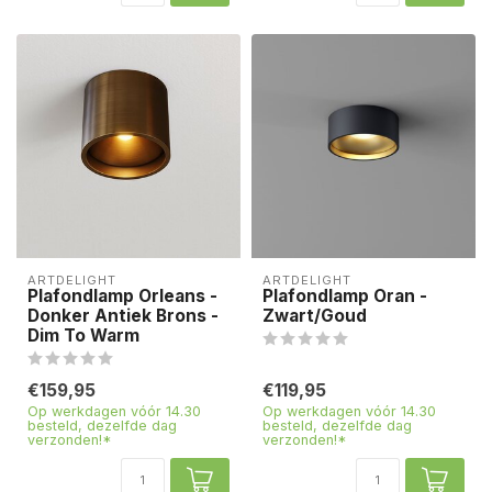
ARTDELIGHT
ARTDELIGHT
Plafondlamp Orleans -
Plafondlamp Oran -
Donker Antiek Brons -
Zwart/Goud
Dim To Warm
€159,95
€119,95
Op werkdagen vóór 14.30
Op werkdagen vóór 14.30
besteld, dezelfde dag
besteld, dezelfde dag
verzonden!*
verzonden!*