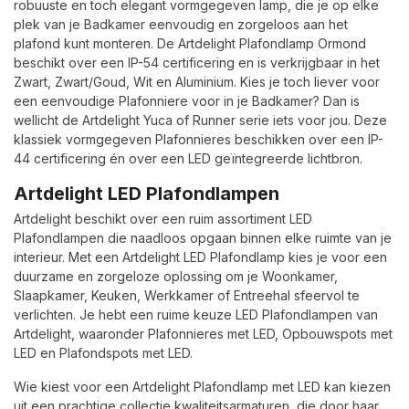
robuuste en toch elegant vormgegeven lamp, die je op elke
plek van je Badkamer eenvoudig en zorgeloos aan het
plafond kunt monteren. De Artdelight Plafondlamp Ormond
beschikt over een IP-54 certificering en is verkrijgbaar in het
Zwart, Zwart/Goud, Wit en Aluminium. Kies je toch liever voor
een eenvoudige Plafonniere voor in je Badkamer? Dan is
wellicht de Artdelight Yuca of Runner serie iets voor jou. Deze
klassiek vormgegeven Plafonnieres beschikken over een IP-
44 certificering én over een LED geïntegreerde lichtbron.
Artdelight LED Plafondlampen
Artdelight beschikt over een ruim assortiment LED
Plafondlampen die naadloos opgaan binnen elke ruimte van je
interieur. Met een Artdelight LED Plafondlamp kies je voor een
duurzame en zorgeloze oplossing om je Woonkamer,
Slaapkamer, Keuken, Werkkamer of Entreehal sfeervol te
verlichten. Je hebt een ruime keuze LED Plafondlampen van
Artdelight, waaronder Plafonnieres met LED, Opbouwspots met
LED en Plafondspots met LED.
Wie kiest voor een Artdelight Plafondlamp met LED kan kiezen
uit een prachtige collectie kwaliteitsarmaturen, die door haar