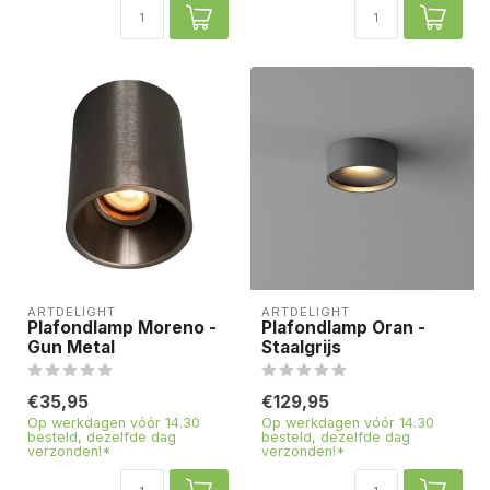
ARTDELIGHT
ARTDELIGHT
Plafondlamp Moreno -
Plafondlamp Oran -
Gun Metal
Staalgrijs
€35,95
€129,95
Op werkdagen vóór 14.30
Op werkdagen vóór 14.30
besteld, dezelfde dag
besteld, dezelfde dag
verzonden!*
verzonden!*