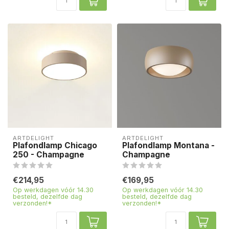
ARTDELIGHT
ARTDELIGHT
Plafondlamp Chicago
Plafondlamp Montana -
250 - Champagne
Champagne
€214,95
€169,95
Op werkdagen vóór 14.30
Op werkdagen vóór 14.30
besteld, dezelfde dag
besteld, dezelfde dag
verzonden!*
verzonden!*