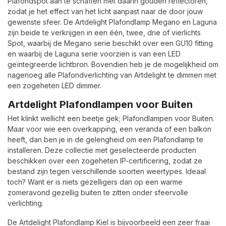
Plafondspot aan te schaffen met daarin gouden reflectoren,
zodat je het effect van het licht aanpast naar de door jouw
gewenste sfeer. De Artdelight Plafondlamp Megano en Laguna
zijn beide te verkrijgen in een één, twee, drie of vierlichts
Spot, waarbij de Megano serie beschikt over een GU10 fitting
en waarbij de Laguna serie voorzien is van een LED
geïntegreerde lichtbron. Bovendien heb je de mogelijkheid om
nagenoeg alle Plafondverlichting van Artdelight te dimmen met
een zogeheten LED dimmer.
Artdelight Plafondlampen voor Buiten
Het klinkt wellicht een beetje gek; Plafondlampen voor Buiten.
Maar voor wie een overkapping, een veranda of een balkon
heeft, dan ben je in de gelengheid om een Plafondlamp te
installeren. Deze collectie met geselecteerde producten
beschikken over een zogeheten IP-certificering, zodat ze
bestand zijn tegen verschillende soorten weertypes. Ideaal
toch? Want er is niets gezelligers dan op een warme
zomeravond gezellig buiten te zitten onder sfeervolle
verlichting.
De Artdelight Plafondlamp Kiel is bijvoorbeeld een zeer fraai