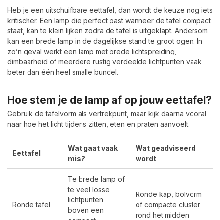
Heb je een uitschuifbare eettafel, dan wordt de keuze nog iets
kritischer. Een lamp die perfect past wanneer de tafel compact
staat, kan te klein lijken zodra de tafel is uitgeklapt. Andersom
kan een brede lamp in de dagelijkse stand te groot ogen. In
zo’n geval werkt een lamp met brede lichtspreiding,
dimbaarheid of meerdere rustig verdeelde lichtpunten vaak
beter dan één heel smalle bundel.
Hoe stem je de lamp af op jouw eettafel?
Gebruik de tafelvorm als vertrekpunt, maar kijk daarna vooral
naar hoe het licht tijdens zitten, eten en praten aanvoelt.
Wat gaat vaak
Wat geadviseerd
Eettafel
mis?
wordt
Te brede lamp of
te veel losse
Ronde kap, bolvorm
lichtpunten
Ronde tafel
of compacte cluster
boven een
rond het midden