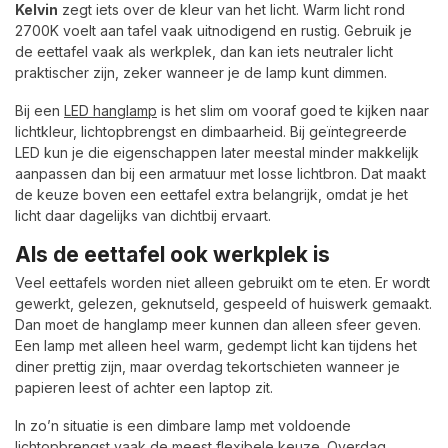
Kelvin
zegt iets over de kleur van het licht. Warm licht rond
2700K voelt aan tafel vaak uitnodigend en rustig. Gebruik je
de eettafel vaak als werkplek, dan kan iets neutraler licht
praktischer zijn, zeker wanneer je de lamp kunt dimmen.
Bij een
LED hanglamp
is het slim om vooraf goed te kijken naar
lichtkleur, lichtopbrengst en dimbaarheid. Bij geïntegreerde
LED kun je die eigenschappen later meestal minder makkelijk
aanpassen dan bij een armatuur met losse lichtbron. Dat maakt
de keuze boven een eettafel extra belangrijk, omdat je het
licht daar dagelijks van dichtbij ervaart.
Als de eettafel ook werkplek is
Veel eettafels worden niet alleen gebruikt om te eten. Er wordt
gewerkt, gelezen, geknutseld, gespeeld of huiswerk gemaakt.
Dan moet de hanglamp meer kunnen dan alleen sfeer geven.
Een lamp met alleen heel warm, gedempt licht kan tijdens het
diner prettig zijn, maar overdag tekortschieten wanneer je
papieren leest of achter een laptop zit.
In zo’n situatie is een dimbare lamp met voldoende
lichtopbrengst vaak de meest flexibele keuze. Overdag