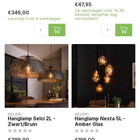
€47,95
Op werkdagen vóór 14.30
€349,00
besteld, dezelfde dag
Levertijd 2 tot 4 werkdagen
verzonden!*
HELDR!
HELDR!
Hanglamp Selci 2L -
Hanglamp Nesta 5L -
Zwart/Bruin
Amber Glas
€399,00
€199,00