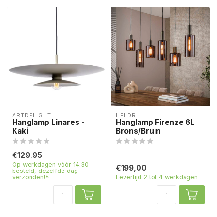
ARTDELIGHT
HELDR!
Hanglamp Linares -
Hanglamp Firenze 6L
Kaki
Brons/Bruin
€129,95
Op werkdagen vóór 14.30
€199,00
besteld, dezelfde dag
verzonden!*
Levertijd 2 tot 4 werkdagen