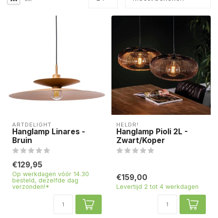
ARTDELIGHT
HELDR!
Hanglamp Linares -
Hanglamp Pioli 2L -
Bruin
Zwart/Koper
€129,95
Op werkdagen vóór 14.30
€159,00
besteld, dezelfde dag
verzonden!*
Levertijd 2 tot 4 werkdagen