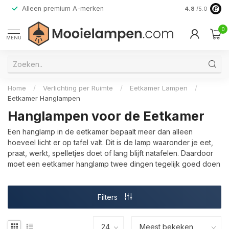
Gratis verzending vanaf € 50,- (NL/BE)
30 dagen Bede
4.8
/5.0
0
MENU
Home
/
Verlichting per Ruimte
/
Eetkamer Lampen
/
Eetkamer Hanglampen
Hanglampen voor de Eetkamer
Een hanglamp in de eetkamer bepaalt meer dan alleen
hoeveel licht er op tafel valt. Dit is de lamp waaronder je eet,
praat, werkt, spelletjes doet of lang blijft natafelen. Daardoor
moet een eetkamer hanglamp twee dingen tegelijk goed doen
Filters