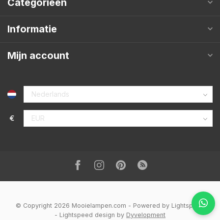
Categorieën
Informatie
Mijn account
€
© Copyright 2026 Mooielampen.com
- Powered by
Lightspeed
-
Lightspeed design
by
Dyvelopment