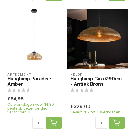
ARTDELIGHT
HELDR!
Hanglamp Paradise -
Hanglamp Ciro Ø90cm
Amber
- Antiek Brons
€84,95
Op werkdagen vóór 14.30
€329,00
besteld, dezelfde dag
verzonden!*
Levertijd 2 tot 4 werkdagen