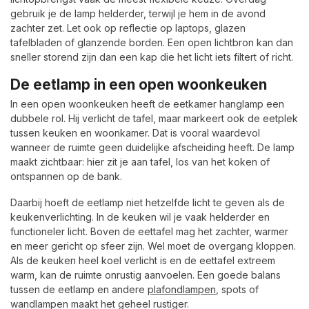
gebruik je de lamp helderder, terwijl je hem in de avond
zachter zet. Let ook op reflectie op laptops, glazen
tafelbladen of glanzende borden. Een open lichtbron kan dan
sneller storend zijn dan een kap die het licht iets filtert of richt.
De eetlamp in een open woonkeuken
In een open woonkeuken heeft de eetkamer hanglamp een
dubbele rol. Hij verlicht de tafel, maar markeert ook de eetplek
tussen keuken en woonkamer. Dat is vooral waardevol
wanneer de ruimte geen duidelijke afscheiding heeft. De lamp
maakt zichtbaar: hier zit je aan tafel, los van het koken of
ontspannen op de bank.
Daarbij hoeft de eetlamp niet hetzelfde licht te geven als de
keukenverlichting. In de keuken wil je vaak helderder en
functioneler licht. Boven de eettafel mag het zachter, warmer
en meer gericht op sfeer zijn. Wel moet de overgang kloppen.
Als de keuken heel koel verlicht is en de eettafel extreem
warm, kan de ruimte onrustig aanvoelen. Een goede balans
tussen de eetlamp en andere
plafondlampen
, spots of
wandlampen maakt het geheel rustiger.