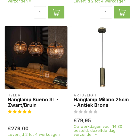
verzonden!*
Levertijd 2 tot 4 werkdagen
HELDR!
ARTDELIGHT
Hanglamp Bueno 3L -
Hanglamp Milano 25cm
Zwart/Bruin
- Antiek Brons
€79,95
Op werkdagen vóór 14.30
€279,00
besteld, dezelfde dag
Levertijd 2 tot 4 werkdagen
verzonden!*