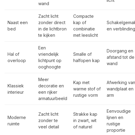
licht
wand
Zacht licht
Compacte
Naast een
zonder direct
kap of
Schakelgema
bed
in de lichtbron
combinatie
en verblindin
te kijken
met leeslicht
Een
Doorgang en
Hal of
vriendelijk
Smalle of
afstand tot de
overloop
lichtpunt op
halfopen kap
wand
ooghoogte
Meer
Kap met
Afwerking va
Klassiek
decoratie en
warme stof of
wandplaat en
interieur
een rijker
rustige vorm
arm
armatuurbeeld
Eenvoudige
Zacht licht
Strakke kap
Moderne
lijnen en
zonder te
in zwart, wit
ruimte
rustige
veel detail
of naturel
proportie