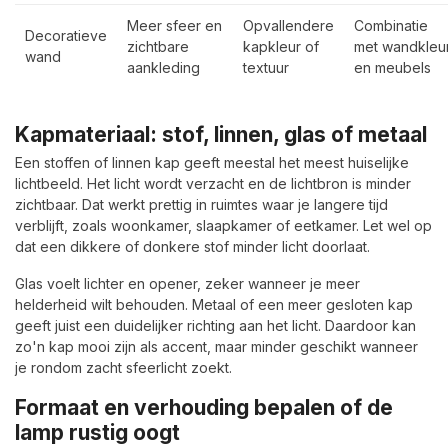
Meer sfeer en
Opvallendere
Combinatie
Decoratieve
zichtbare
kapkleur of
met wandkleu
wand
aankleding
textuur
en meubels
Kapmateriaal: stof, linnen, glas of metaal
Een stoffen of linnen kap geeft meestal het meest huiselijke
lichtbeeld. Het licht wordt verzacht en de lichtbron is minder
zichtbaar. Dat werkt prettig in ruimtes waar je langere tijd
verblijft, zoals woonkamer, slaapkamer of eetkamer. Let wel op
dat een dikkere of donkere stof minder licht doorlaat.
Glas voelt lichter en opener, zeker wanneer je meer
helderheid wilt behouden. Metaal of een meer gesloten kap
geeft juist een duidelijker richting aan het licht. Daardoor kan
zo'n kap mooi zijn als accent, maar minder geschikt wanneer
je rondom zacht sfeerlicht zoekt.
Formaat en verhouding bepalen of de
lamp rustig oogt