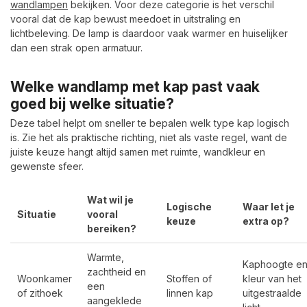
wandlampen
bekijken. Voor deze categorie is het verschil
vooral dat de kap bewust meedoet in uitstraling en
lichtbeleving. De lamp is daardoor vaak warmer en huiselijker
dan een strak open armatuur.
Welke wandlamp met kap past vaak
goed bij welke situatie?
Deze tabel helpt om sneller te bepalen welk type kap logisch
is. Zie het als praktische richting, niet als vaste regel, want de
juiste keuze hangt altijd samen met ruimte, wandkleur en
gewenste sfeer.
Wat wil je
Logische
Waar let je
Situatie
vooral
keuze
extra op?
bereiken?
Warmte,
Kaphoogte e
zachtheid en
Woonkamer
Stoffen of
kleur van het
een
of zithoek
linnen kap
uitgestraalde
aangeklede