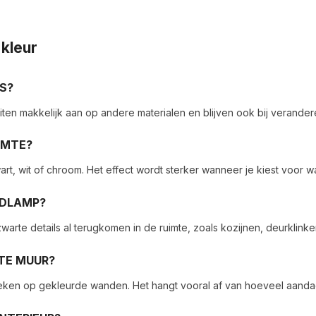
kleur
S?
sluiten makkelijk aan op andere materialen en blijven ook bij verand
RMTE?
 wit of chroom. Het effect wordt sterker wanneer je kiest voor war
NDLAMP?
arte details al terugkomen in de ruimte, zoals kozijnen, deurklinke
TE MUUR?
fsteken op gekleurde wanden. Het hangt vooral af van hoeveel aanda