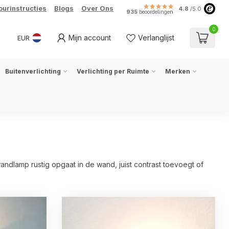
ourinstructies
Blogs
Over Ons
4.8
/5.0
935
beoordelingen
0
Mijn account
Verlanglijst
EUR
Buitenverlichting
Verlichting per Ruimte
Merken
ndlamp rustig opgaat in de wand, juist contrast toevoegt of