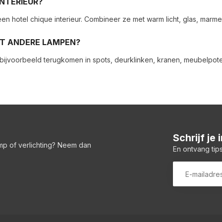
INTERIEUR?
 hotel chique interieur. Combineer ze met warm licht, glas, marme
T ANDERE LAMPEN?
leur bijvoorbeeld terugkomen in spots, deurklinken, kranen, meubelp
Schrijf je
amp of verlichting? Neem dan
En ontvang tips