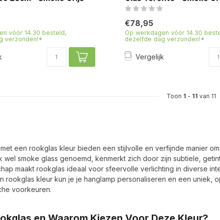
€78,95
n vóór 14.30 besteld,
Op werkdagen vóór 14.30 beste
g verzonden!*
dezelfde dag verzonden!*
k
Vergelijk
Toon
1
-
11
van 11
met een rookglas kleur bieden een stijlvolle en verfijnde manier om
 wel smoke glass genoemd, kenmerkt zich door zijn subtiele, getin
ap maakt rookglas ideaal voor sfeervolle verlichting in diverse inter
in rookglas kleur kun je je hanglamp personaliseren en een uniek, o
che voorkeuren.
ookglas en Waarom Kiezen Voor Deze Kleur?