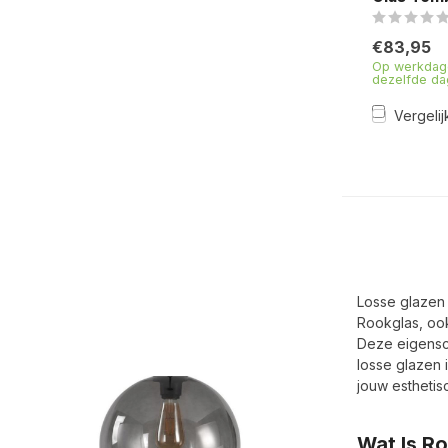
€83,95
Op werkdage
dezelfde da
Vergelij
Losse glazen 
Rookglas, ook
Deze eigensch
losse glazen 
jouw esthetis
Wat Is R