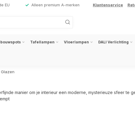
de EU
Alleen premium A-merken
Klantenservice
Ret
nbouwspots
Tafellampen
Vloerlampen
DALI Verlichting
 Glazen
verfijnde manier om je interieur een moderne, mysterieuze sfeer t
dempt