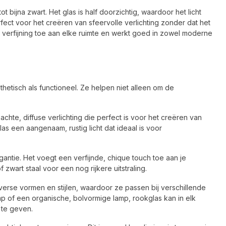
ot bijna zwart. Het glas is half doorzichtig, waardoor het licht
erfect voor het creëren van sfeervolle verlichting zonder dat het
n verfijning toe aan elke ruimte en werkt goed in zowel moderne
tisch als functioneel. Ze helpen niet alleen om de
achte, diffuse verlichting die perfect is voor het creëren van
las een aangenaam, rustig licht dat ideaal is voor
antie. Het voegt een verfijnde, chique touch toe aan je
wart staal voor een nog rijkere uitstraling.
diverse vormen en stijlen, waardoor ze passen bij verschillende
lamp of een organische, bolvormige lamp, rookglas kan in elk
te geven.