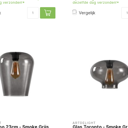
g verzonden!*
dezelfde dag verzonden!*
k
Vergelijk
T
ARTDELIGHT
bo 23cm - Smoke Grijs
Glas Toronto - Smoke Gri