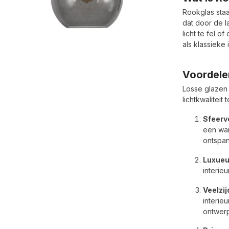
Rookglas staat
dat door de la
licht te fel 
als klassieke 
Voordele
Losse glazen 
lichtkwaliteit
Sfeervo
een war
ontspan
Luxueu
interie
Veelzij
interie
ontwerp