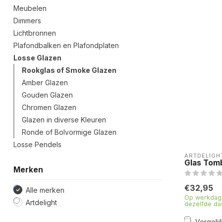
Meubelen
Dimmers
Lichtbronnen
Plafondbalken en Plafondplaten
Losse Glazen
Rookglas of Smoke Glazen
Amber Glazen
Gouden Glazen
Chromen Glazen
Glazen in diverse Kleuren
Ronde of Bolvormige Glazen
Losse Pendels
ARTDELIGH
Glas Tomb
Merken
€32,95
Alle merken
Op werkdage
Artdelight
dezelfde da
Vergelij