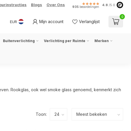
ourinstructies
Blogs
Over Ons
4.8
/5.0
935
beoordelingen
0
Mijn account
Verlanglijst
EUR
Buitenverlichting
Verlichting per Ruimte
Merken
e geven. Rookglas, ook wel smoke glass genoemd, kenmerkt zich
Toon: