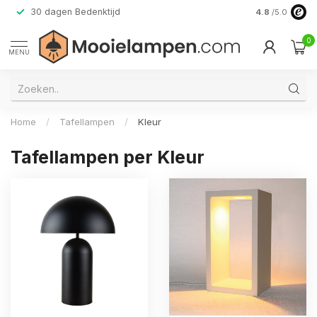
30 dagen Bedenktijd
Verzending do
4.8
/5.0
0
MENU
Home
/
Tafellampen
/
Kleur
Tafellampen per Kleur