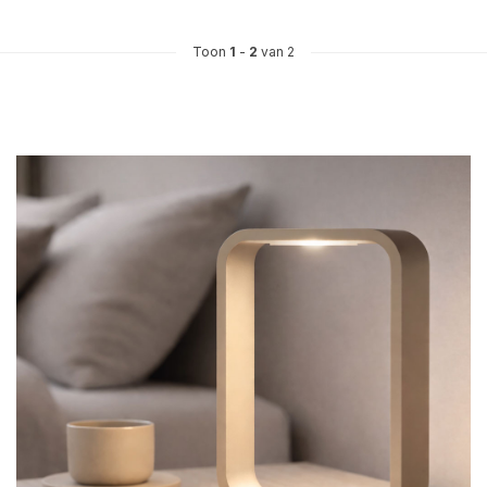
Toon
1
-
2
van 2