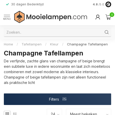
30 dagen Bedenktijd
Verzending do
4.8
/5.0
0
MENU
Home
/
Tafellampen
/
Kleur
/
Champagne Tafellampen
Champagne Tafellampen
De verfijnde, zachte glans van champagne of beige brengt
een subtiele luxe in iedere woonruimte en laat zich moeiteloos
combineren met zowel moderne als klassieke interieurs.
Champagne of beige tafellampen zijn niet alleen functioneel
als praktische licht
Filters