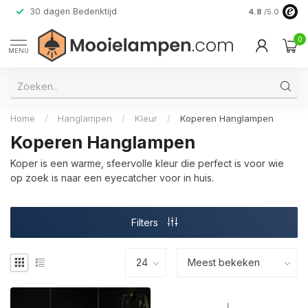
30 dagen Bedenktijd
Verzending do
4.8
/5.0
0
MENU
Home
/
Hanglampen
/
Kleur
/
Koperen Hanglampen
Koperen Hanglampen
Koper is een warme, sfeervolle kleur die perfect is voor wie
op zoek is naar een eyecatcher voor in huis.
Filters