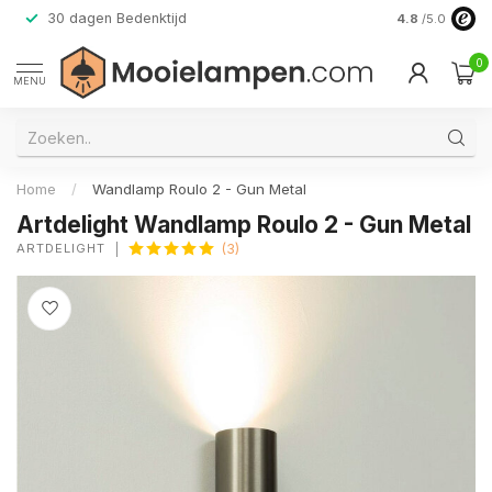
30 dagen Bedenktijd
Verzending do
4.8
/5.0
0
MENU
Home
/
Wandlamp Roulo 2 - Gun Metal
Artdelight Wandlamp Roulo 2 - Gun Metal
ARTDELIGHT
(3)