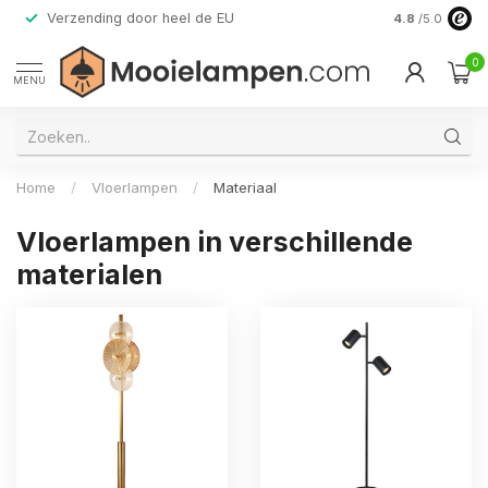
Verzending door heel de EU
Alleen premi
4.8
/5.0
0
MENU
Home
/
Vloerlampen
/
Materiaal
Vloerlampen in verschillende
materialen