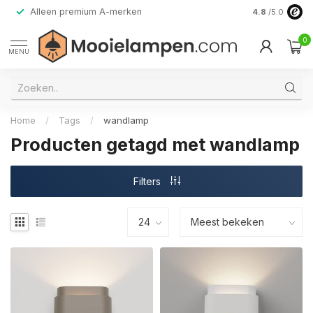
Alleen premium A-merken
4.8
/5.0
0
MENU
Home
/
Tags
/
wandlamp
Producten getagd met wandlamp
Filters