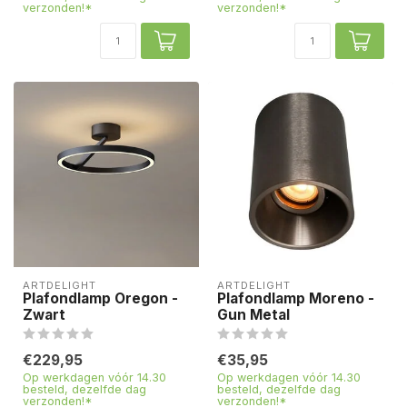
verzonden!*
verzonden!*
ARTDELIGHT
ARTDELIGHT
Plafondlamp Oregon -
Plafondlamp Moreno -
Zwart
Gun Metal
€229,95
€35,95
Op werkdagen vóór 14.30
Op werkdagen vóór 14.30
besteld, dezelfde dag
besteld, dezelfde dag
verzonden!*
verzonden!*