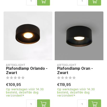
ARTDELIGHT
ARTDELIGHT
Plafondlamp Orlando -
Plafondlamp Oran -
Zwart
Zwart
€109,95
€119,95
Op werkdagen vóór 14.30
Op werkdagen vóór 14.30
besteld, dezelfde dag
besteld, dezelfde dag
verzonden!*
verzonden!*