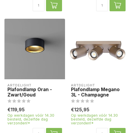
ARTDELIGHT
ARTDELIGHT
Plafondlamp Oran -
Plafondlamp Megano
Zwart/Goud
3L - Champagne
€119,95
€125,95
Op werkdagen vóór 14.30
Op werkdagen vóór 14.30
besteld, dezelfde dag
besteld, dezelfde dag
verzonden!*
verzonden!*