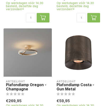
Op werkdagen vóór 14.30
Op werkdagen vóór 14.30
besteld, dezelfde dag
besteld, dezelfde dag
verzonden!*
verzonden!*
ARTDELIGHT
ARTDELIGHT
Plafondlamp Oregon -
Plafondlamp Costa -
Champagne
Gun Metal
€269,95
€59,95
Op werkdagen vóór 14.30
Op werkdagen vóór 14.30