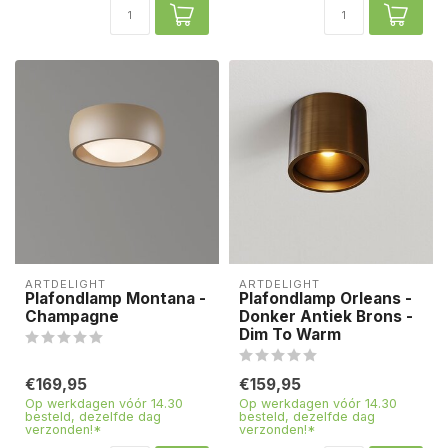
ARTDELIGHT
ARTDELIGHT
Plafondlamp Montana -
Plafondlamp Orleans -
Champagne
Donker Antiek Brons -
Dim To Warm
€169,95
€159,95
Op werkdagen vóór 14.30
Op werkdagen vóór 14.30
besteld, dezelfde dag
besteld, dezelfde dag
verzonden!*
verzonden!*