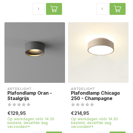
ARTDELIGHT
ARTDELIGHT
Plafondlamp Oran -
Plafondlamp Chicago
Staalgrijs
250 - Champagne
€129,95
€214,95
Op werkdagen vóór 14.30
Op werkdagen vóór 14.30
besteld, dezelfde dag
besteld, dezelfde dag
verzonden!*
verzonden!*