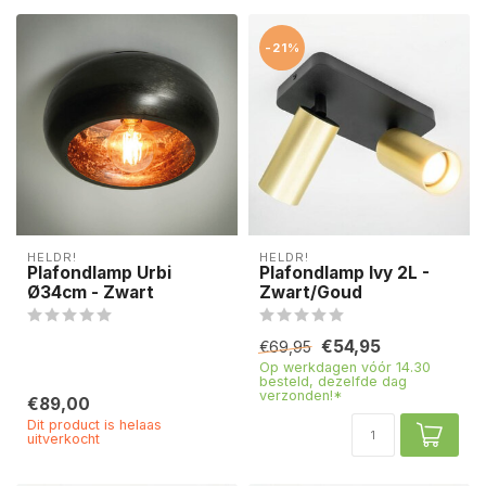
-21%
HELDR!
HELDR!
Plafondlamp Urbi
Plafondlamp Ivy 2L -
Ø34cm - Zwart
Zwart/Goud
€54,95
€69,95
Op werkdagen vóór 14.30
besteld, dezelfde dag
verzonden!*
€89,00
Dit product is helaas
uitverkocht