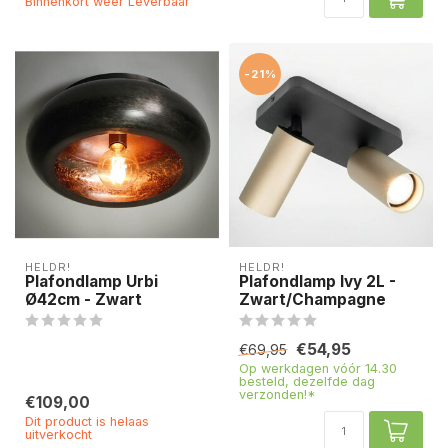
Binnenkort weer Leverbaar
-21%
HELDR!
HELDR!
Plafondlamp Urbi
Plafondlamp Ivy 2L -
Ø42cm - Zwart
Zwart/Champagne
€54,95
€69,95
Op werkdagen vóór 14.30
besteld, dezelfde dag
verzonden!*
€109,00
Dit product is helaas
uitverkocht