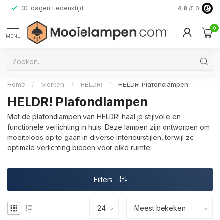
30 dagen Bedenktijd
Verzending do
4.8
/5.0
0
MENU
Home
/
Merken
/
HELDR!
/
HELDR! Plafondlampen
HELDR! Plafondlampen
Met de plafondlampen van HELDR! haal je stijlvolle en
functionele verlichting in huis. Deze lampen zijn ontworpen om
moeiteloos op te gaan in diverse interieurstijlen, terwijl ze
optimale verlichting bieden voor elke ruimte.
Filters