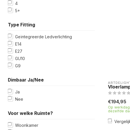
4
5+
Type Fitting
Geïntegreerde Ledverlichting
E14
E27
GU10
G9
Dimbaar Ja/Nee
ARTDELIGH
Vloerlam
Ja
Nee
€194,95
Op werkdage
dezelfde da
Voor welke Ruimte?
Vergelij
Woonkamer