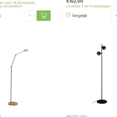
€152,00
n vóór 14.30 besteld,
g verzonden!*
Levertijd 2 tot 4 werkdagen
k
Vergelijk
T
ARTDELIGHT