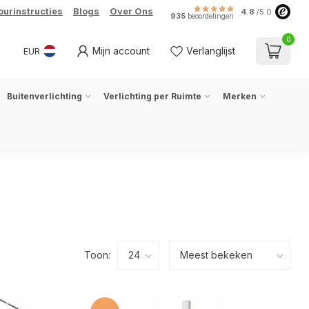
ourinstructies
Blogs
Over Ons
4.8
/5.0
935
beoordelingen
0
Mijn account
Verlanglijst
EUR
Buitenverlichting
Verlichting per Ruimte
Merken
Toon: