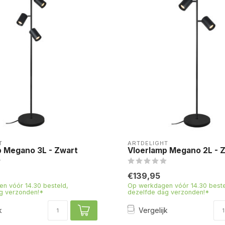
T
ARTDELIGHT
p Megano 3L - Zwart
Vloerlamp Megano 2L - 
€139,95
n vóór 14.30 besteld,
Op werkdagen vóór 14.30 beste
g verzonden!*
dezelfde dag verzonden!*
k
Vergelijk