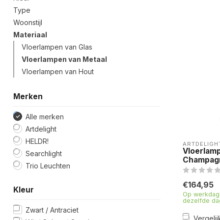
Type
Woonstijl
Materiaal
Vloerlampen van Glas
Vloerlampen van Metaal
Vloerlampen van Hout
Merken
Alle merken
Artdelight
HELDR!
ARTDELIGH
Vloerlam
Searchlight
Champag
Trio Leuchten
€164,95
Kleur
Op werkdage
dezelfde da
Zwart / Antraciet
Vergelij