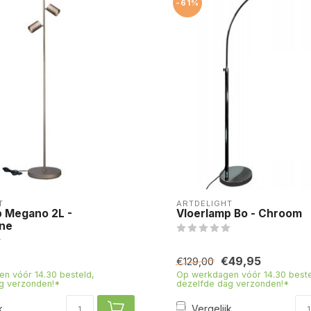
-61%
T
ARTDELIGHT
p Megano 2L -
Vloerlamp Bo - Chroom
ne
€49,95
€129,00
n vóór 14.30 besteld,
Op werkdagen vóór 14.30 beste
g verzonden!*
dezelfde dag verzonden!*
k
Vergelijk