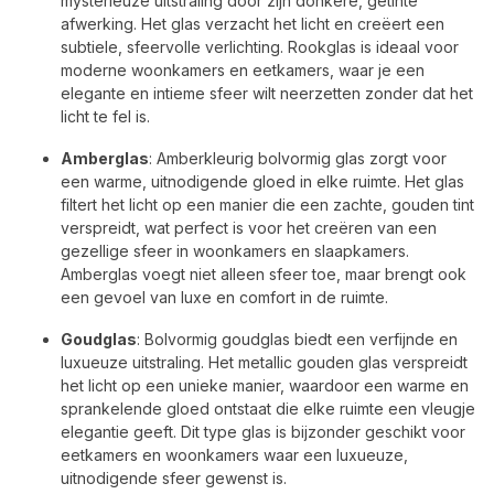
mysterieuze uitstraling door zijn donkere, getinte
afwerking. Het glas verzacht het licht en creëert een
subtiele, sfeervolle verlichting. Rookglas is ideaal voor
moderne woonkamers en eetkamers, waar je een
elegante en intieme sfeer wilt neerzetten zonder dat het
licht te fel is.
Amberglas
: Amberkleurig bolvormig glas zorgt voor
een warme, uitnodigende gloed in elke ruimte. Het glas
filtert het licht op een manier die een zachte, gouden tint
verspreidt, wat perfect is voor het creëren van een
gezellige sfeer in woonkamers en slaapkamers.
Amberglas voegt niet alleen sfeer toe, maar brengt ook
een gevoel van luxe en comfort in de ruimte.
Goudglas
: Bolvormig goudglas biedt een verfijnde en
luxueuze uitstraling. Het metallic gouden glas verspreidt
het licht op een unieke manier, waardoor een warme en
sprankelende gloed ontstaat die elke ruimte een vleugje
elegantie geeft. Dit type glas is bijzonder geschikt voor
eetkamers en woonkamers waar een luxueuze,
uitnodigende sfeer gewenst is.