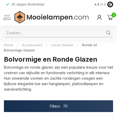
30 dagen Bedenktijd
Verzending do
4.8
/5.0
0
MENU
Home
/
Accessoires
/
Losse Glazen
/
Ronde of
Bolvormige Glazen
Bolvormige en Ronde Glazen
Bolvormige en ronde glazen zijn een populaire keuze voor het
creëren van stijlvolle en functionele verlichting in elk interieur.
Hun vloeiende vormen en zachte rondingen voegen een
tijdloze elegantie toe aan hanglampen, plafondlampen en
wandverlichting.
Filters