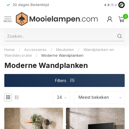
30 dagen Bedenktijd
Verzending do
4.8
/5.0
0
MENU
Home
/
Accessoires
/
Meubelen
/
Wandplanken en
Wanddecoratie
/
Moderne Wandplanken
Moderne Wandplanken
Filters