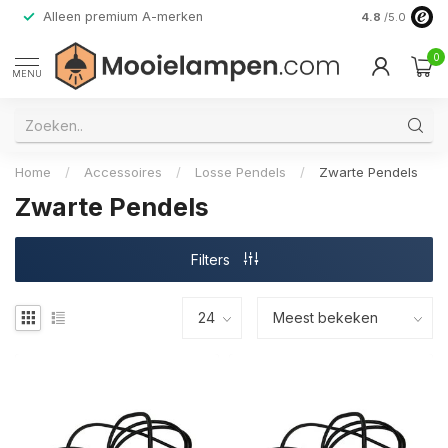
Alleen premium A-merken
4.8
/5.0
0
MENU
Home
/
Accessoires
/
Losse Pendels
/
Zwarte Pendels
Zwarte Pendels
Filters