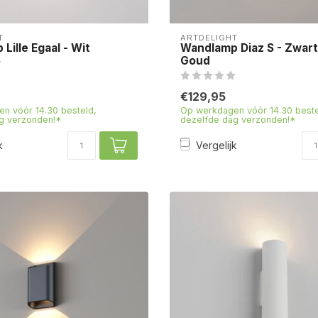
T
ARTDELIGHT
Lille Egaal - Wit
Wandlamp Diaz S - Zwar
Goud
€129,95
n vóór 14.30 besteld,
Op werkdagen vóór 14.30 beste
g verzonden!*
dezelfde dag verzonden!*
k
Vergelijk