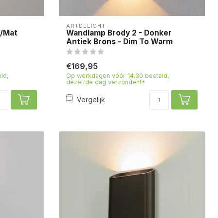
ARTDELIGHT
t/Mat
Wandlamp Brody 2 - Donker
Antiek Brons - Dim To Warm
€169,95
ld,
Op werkdagen vóór 14.30 besteld,
dezelfde dag verzonden!*
Vergelijk