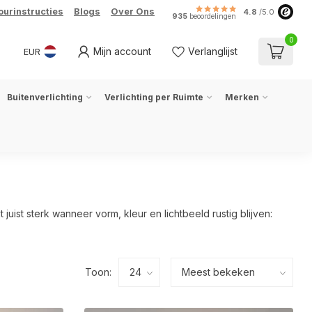
ourinstructies
Blogs
Over Ons
4.8
/5.0
935
beoordelingen
0
Mijn account
Verlanglijst
EUR
Buitenverlichting
Verlichting per Ruimte
Merken
ist sterk wanneer vorm, kleur en lichtbeeld rustig blijven:
Toon: