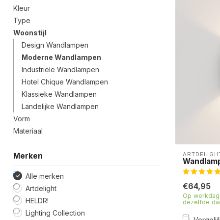
Kleur
Type
Woonstijl
Design Wandlampen
Moderne Wandlampen
Industriële Wandlampen
Hotel Chique Wandlampen
Klassieke Wandlampen
Landelijke Wandlampen
Vorm
Materiaal
ARTDELIGH
Merken
Wandlamp
Alle merken
€64,95
Artdelight
Op werkdage
HELDR!
dezelfde da
Lighting Collection
Vergelij