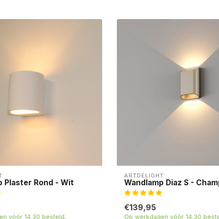
T
ARTDELIGHT
Plaster Rond - Wit
Wandlamp Diaz S - Cha
€139,95
n vóór 14.30 besteld,
Op werkdagen vóór 14.30 beste