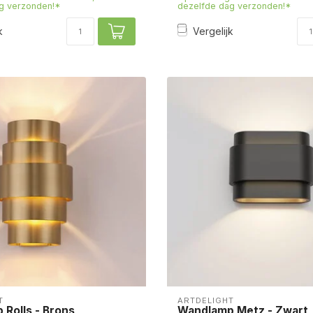
g verzonden!*
dezelfde dag verzonden!*
k
Vergelijk
T
ARTDELIGHT
Rolls - Brons
Wandlamp Metz - Zwart