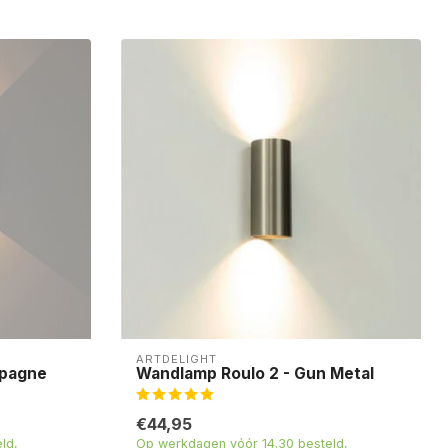
ARTDELIGHT
mpagne
Wandlamp Roulo 2 - Gun Metal
€44,95
ld,
Op werkdagen vóór 14.30 besteld,