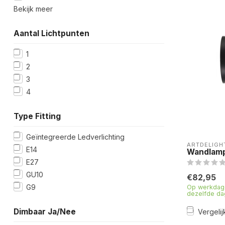
Bekijk meer
Aantal Lichtpunten
1
2
3
4
Type Fitting
Geïntegreerde Ledverlichting
ARTDELIGH
E14
Wandlamp
E27
GU10
€82,95
G9
Op werkdage
dezelfde da
Dimbaar Ja/Nee
Vergelij