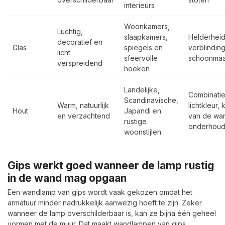
interieurs
Woonkamers,
Luchtig,
slaapkamers,
Helderheid
decoratief en
Glas
spiegels en
verblindin
licht
sfeervolle
schoonma
verspreidend
hoeken
Landelijke,
Combinatie
Scandinavische,
Warm, natuurlijk
lichtkleur, 
Hout
Japandi en
en verzachtend
van de wa
rustige
onderhou
woonstijlen
Gips werkt goed wanneer de lamp rustig
in de wand mag opgaan
Een wandlamp van gips wordt vaak gekozen omdat het
armatuur minder nadrukkelijk aanwezig hoeft te zijn. Zeker
wanneer de lamp overschilderbaar is, kan ze bijna één geheel
vormen met de muur. Dat maakt
wandlampen van gips