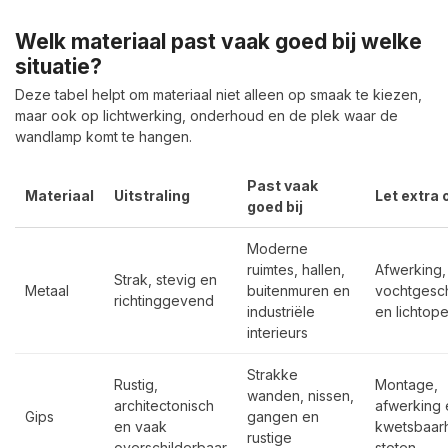
Welk materiaal past vaak goed bij welke
situatie?
Deze tabel helpt om materiaal niet alleen op smaak te kiezen,
maar ook op lichtwerking, onderhoud en de plek waar de
wandlamp komt te hangen.
Past vaak
Materiaal
Uitstraling
Let extra 
goed bij
Moderne
ruimtes, hallen,
Afwerking,
Strak, stevig en
Metaal
buitenmuren en
vochtgesch
richtinggevend
industriële
en lichtop
interieurs
Strakke
Rustig,
Montage,
wanden, nissen,
architectonisch
afwerking 
Gips
gangen en
en vaak
kwetsbaarh
rustige
overschilderbaar
stoten