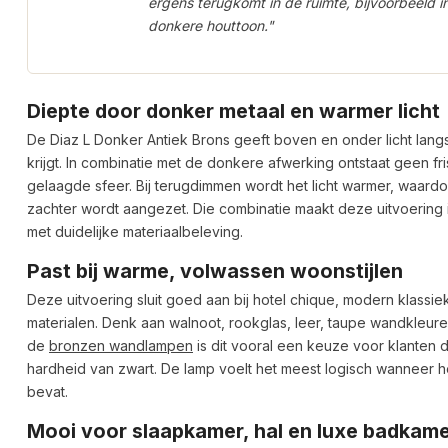
ergens terugkomt in de ruimte, bijvoorbeeld 
donkere houttoon."
Diepte door donker metaal en warmer licht
De Diaz L Donker Antiek Brons geeft boven en onder licht lan
krijgt. In combinatie met de donkere afwerking ontstaat geen fri
gelaagde sfeer. Bij terugdimmen wordt het licht warmer, waar
zachter wordt aangezet. Die combinatie maakt deze uitvoering 
met duidelijke materiaalbeleving.
Past bij warme, volwassen woonstijlen
Deze uitvoering sluit goed aan bij hotel chique, modern klassiek,
materialen. Denk aan walnoot, rookglas, leer, taupe wandkleur
de
bronzen wandlampen
is dit vooral een keuze voor klanten
hardheid van zwart. De lamp voelt het meest logisch wanneer h
bevat.
Mooi voor slaapkamer, hal en luxe badkam