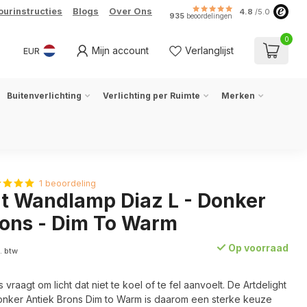
ourinstructies
Blogs
Over Ons
4.8
/5.0
935
beoordelingen
0
Mijn account
Verlanglijst
EUR
Buitenverlichting
Verlichting per Ruimte
Merken
1 beoordeling
ht Wandlamp Diaz L - Donker
rons - Dim To Warm
Op voorraad
l. btw
vraagt om licht dat niet te koel of te fel aanvoelt. De Artdelight
nker Antiek Brons Dim to Warm is daarom een sterke keuze