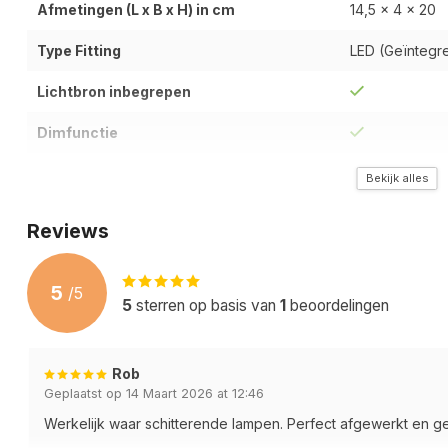
Afmetingen (L x B x H) in cm
14,5 x 4 x 20
Type Fitting
LED (Geïntegree
Lichtbron inbegrepen
Dimfunctie
Type Materiaal
Metaal
Bekijk alles
Kleur / Uitvoering
Donker Antiek
Reviews
Wattage / Lichtopbrengt (Lumen)
2 x 6 Watt | 2
5
/
5
Kleurtemperatuur (Kelvin)
1800-3000 Kelv
5
sterren op basis van
1
beoordelingen
IP-Waarde
IP65 | Bescher
Rob
Energieklasse
E
Geplaatst op 14 Maart 2026 at 12:46
Garantietermijn
2 Jaar
Werkelijk waar schitterende lampen. Perfect afgewerkt en g