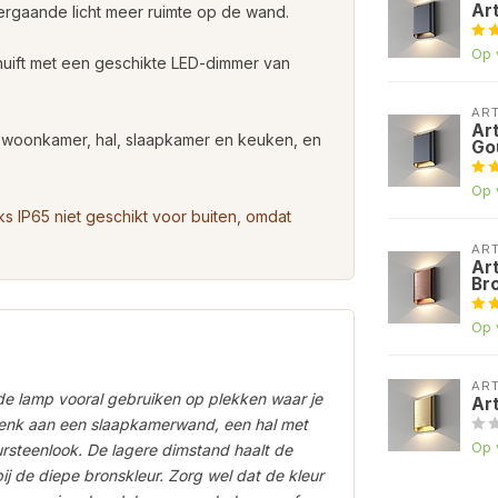
Ar
ergaande licht meer ruimte op de wand.
Op 
huift met een geschikte LED-dimmer van
AR
Ar
 woonkamer, hal, slaapkamer en keuken, en
Go
Op 
s IP65 niet geschikt voor buiten, omdat
AR
Ar
Br
Op 
AR
de lamp vooral gebruiken op plekken waar je
Ar
 Denk aan een slaapkamerwand, een hal met
Op 
steenlook. De lagere dimstand haalt de
bij de diepe bronskleur. Zorg wel dat de kleur