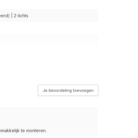
rd) | 2-lichts
 Brons
 x 545 Lumen
Je beoordeling toevoegen
in - Extra Warm Wit tot Zeer Warm Wit
md tegen waterstralen
emakkelijk te monteren.