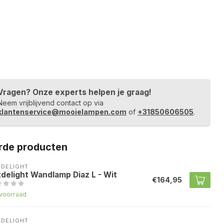
Vragen? Onze experts helpen je graag!
Neem vrijblijvend contact op via
klantenservice@mooielampen.com
of
+31850606505
.
rde producten
TDELIGHT
tdelight Wandlamp Diaz L - Wit
€164,95
voorraad
TDELIGHT