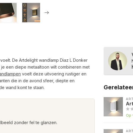
anvoelt. De Artdelight wandlamp Diaz L Donker
 je een diepe metaaltoon wilt combineren met
andlampen
voelt deze uitvoering rustiger en
lanten die in de avond sfeer, diepte en
Gerelatee
 de wand komt te staan.
AR
Ar
e
Op 
beeld zonder fel te glanzen.
AR