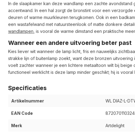
In de slaapkamer kan deze wandlamp een zachte avondstand ge
accentwand. In een hal zorgt de bronstint voor een verzorgde
deuren of warme muurkleuren terugkomen. Ook in een badkame
een wastafelwand met natuursteenlook of matte donkere detail
wandlampen
, is vooral de warme dimstand een praktische mee
Wanneer een andere uitvoering beter past
Kies liever wit wanneer de lamp licht, fris en nauwelijks zichtba
strakke lijn of buitenlamp zoekt, want deze bronzen uitvoerin
voelt zachter wanneer je een lichtere metaaltoon wilt bij beige
functioneel werklicht is deze lamp minder geschikt; hij is voor
Specificaties
Artikelnummer
WL DIAZ-L-DT
EAN Code
872070110324
Merk
Artdelight