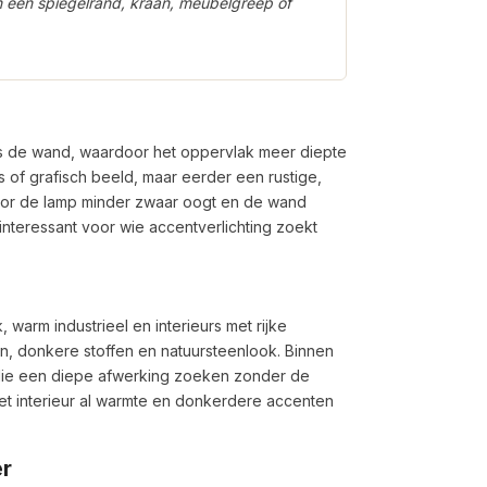
in een spiegelrand, kraan, meubelgreep of
gs de wand, waardoor het oppervlak meer diepte
s of grafisch beeld, maar eerder een rustige,
door de lamp minder zwaar oogt en de wand
interessant voor wie accentverlichting zoekt
 warm industrieel en interieurs met rijke
en, donkere stoffen en natuursteenlook. Binnen
 die een diepe afwerking zoeken zonder de
et interieur al warmte en donkerdere accenten
er