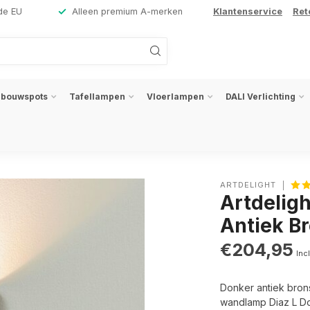
de EU
Alleen premium A-merken
Klantenservice
Ret
nbouwspots
Tafellampen
Vloerlampen
DALI Verlichting
ARTDELIGHT
Artdelig
Antiek B
€204,95
Inc
Donker antiek brons 
wandlamp Diaz L Do