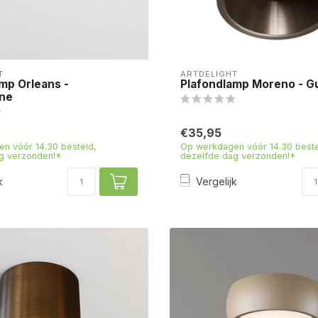
T
ARTDELIGHT
mp Orleans -
Plafondlamp Moreno - G
ne
€35,95
n vóór 14.30 besteld,
Op werkdagen vóór 14.30 beste
g verzonden!*
dezelfde dag verzonden!*
k
Vergelijk