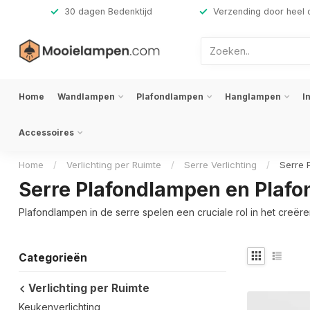
,-
30 dagen Bedenktijd
Verzending door heel 
Home
Wandlampen
Plafondlampen
Hanglampen
I
Accessoires
Home
/
Verlichting per Ruimte
/
Serre Verlichting
/
Serre 
Serre Plafondlampen en Plafo
Plafondlampen in de serre spelen een cruciale rol in het creëre
Categorieën
Verlichting per Ruimte
Keukenverlichting