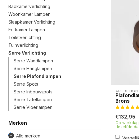
Badkamerverlichting
Woonkamer Lampen
Slaapkamer Verlichting
Eetkamer Lampen
Toiletverlichting
Tuinverlichting
Serre Verlichting
Serre Wandlampen
Serre Hanglampen
Serre Plafondlampen
Serre Spots
ARTDELIGH
Serre Inbouwspots
Plafondla
Serre Tafellampen
Brons
Serre Vloerlampen
€132,95
Merken
Op werkdage
dezelfde da
Alle merken
Vergelij