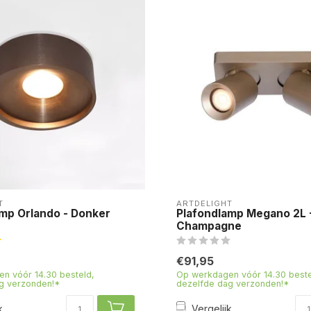
T
ARTDELIGHT
mp Orlando - Donker
Plafondlamp Megano 2L 
Champagne
€91,95
n vóór 14.30 besteld,
Op werkdagen vóór 14.30 beste
g verzonden!*
dezelfde dag verzonden!*
k
Vergelijk