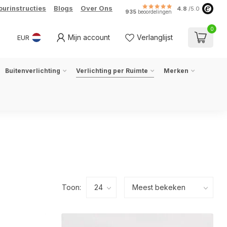
ourinstructies
Blogs
Over Ons
4.8
/5.0
935
beoordelingen
0
Mijn account
Verlanglijst
EUR
Buitenverlichting
Verlichting per Ruimte
Merken
Toon: