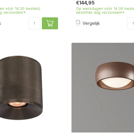
€144,95
n vóór 14.30 besteld,
Op werkdagen vóór 14.30 beste
g verzonden!*
dezelfde dag verzonden!*
k
Vergelijk