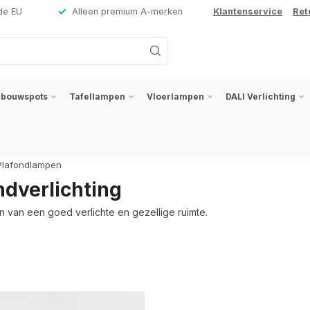
de EU
Alleen premium A-merken
Klantenservice
Ret
nbouwspots
Tafellampen
Vloerlampen
DALI Verlichting
Plafondlampen
ndverlichting
n van een goed verlichte en gezellige ruimte.