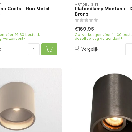
T
ARTDELIGHT
mp Costa - Gun Metal
Plafondlamp Montana - 
Brons
€169,95
n vóór 14.30 besteld,
Op werkdagen vóór 14.30 beste
g verzonden!*
dezelfde dag verzonden!*
k
Vergelijk