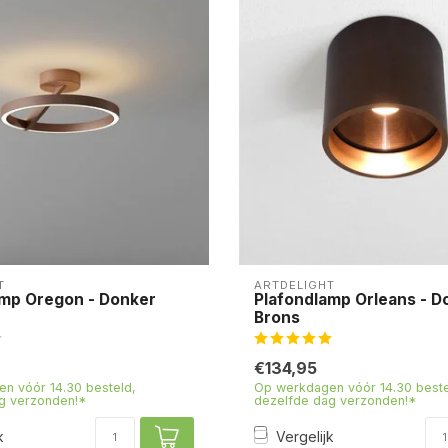
T
ARTDELIGHT
amp Oregon - Donker
Plafondlamp Orleans - D
Brons
€134,95
n vóór 14.30 besteld,
Op werkdagen vóór 14.30 beste
g verzonden!*
dezelfde dag verzonden!*
k
Vergelijk