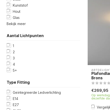
Kunststof
Hout
Glas
Bekijk meer
Aantal Lichtpunten
1
2
3
4
ARTDELIGH
5+
Plafondl
Brons
Type Fitting
€269,95
Geïntegreerde Ledverlichting
Op werkdage
dezelfde da
E14
E27
Vergelij