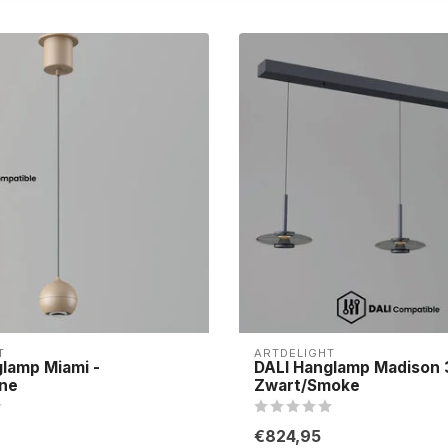
T
ARTDELIGHT
lamp Miami -
DALI Hanglamp Madison 
ne
Zwart/Smoke
€824,95