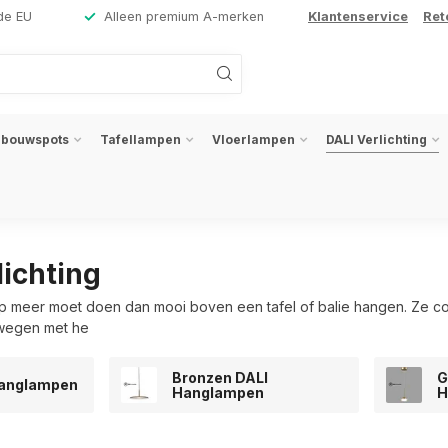
de EU
Alleen premium A-merken
Klantenservice
Ret
nbouwspots
Tafellampen
Vloerlampen
DALI Verlichting
ichting
 meer moet doen dan mooi boven een tafel of balie hangen. Ze com
ewegen met he
Bronzen DALI
G
Hanglampen
Hanglampen
H