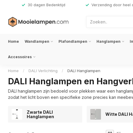
,-
30 dagen Bedenktijd
Verzending door heel 
Home
Wandlampen
Plafondlampen
Hanglampen
I
Accessoires
Home
/
DALI Verlichting
/
DALI Hanglampen
DALI Hanglampen en Hangverl
DALI hanglampen zijn bedoeld voor plekken waar een hanglamp
zodat het licht boven een specifieke zone precies kan meeb
Zwarte DALI
Witte DALI 
Hanglampen