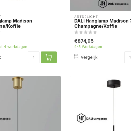
T
ARTDELIGHT
glamp Madison -
DALI Hanglamp Madison 
e/Koffie
Champagne/Koffie
€874,95
tot 4 werkdagen
4-8 Werkdagen
k
Vergelijk