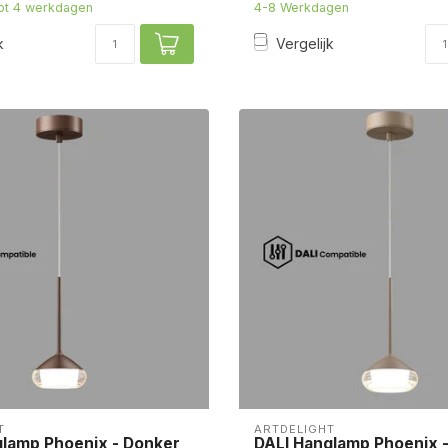
tot 4 werkdagen
4-8 Werkdagen
k
Vergelijk
T
ARTDELIGHT
glamp Phoenix - Donker
DALI Hanglamp Phoenix 