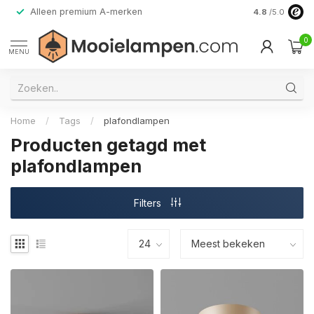
Alleen premium A-merken
4.8
/5.0
0
MENU
Home
/
Tags
/
plafondlampen
Producten getagd met
plafondlampen
Filters