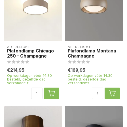
ARTDELIGHT
ARTDELIGHT
Plafondlamp Chicago
Plafondlamp Montana -
250 - Champagne
Champagne
€214,95
€169,95
Op werkdagen vóór 14.30
Op werkdagen vóór 14.30
besteld, dezelfde dag
besteld, dezelfde dag
verzonden!*
verzonden!*