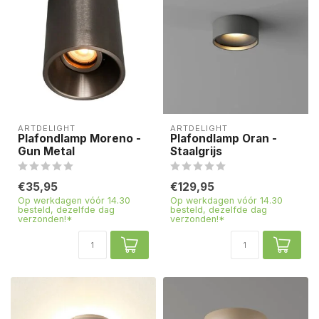
ARTDELIGHT
ARTDELIGHT
Plafondlamp Moreno -
Plafondlamp Oran -
Gun Metal
Staalgrijs
€35,95
€129,95
Op werkdagen vóór 14.30
Op werkdagen vóór 14.30
besteld, dezelfde dag
besteld, dezelfde dag
verzonden!*
verzonden!*