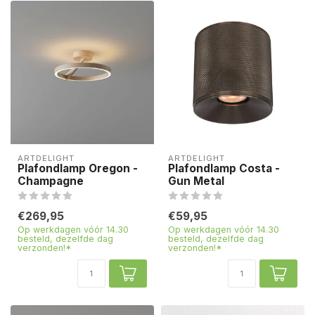
ARTDELIGHT
ARTDELIGHT
Plafondlamp Oregon -
Plafondlamp Costa -
Champagne
Gun Metal
€269,95
€59,95
Op werkdagen vóór 14.30
Op werkdagen vóór 14.30
besteld, dezelfde dag
besteld, dezelfde dag
verzonden!*
verzonden!*