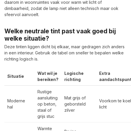
daarom in woonruimtes vaak voor warm wit licht of
dimbaarheid, zodat de lamp niet alleen technisch maar ook
sfeervol aanvoelt.
Welke neutrale tint past vaak goed bij
welke situatie?
Deze tinten liggen dicht bij elkaar, maar gedragen zich anders
in een interieur. Gebruik de tabel om sneller te bepalen welke
richting logisch is.
Wat wil je
Logische
Extra
Situatie
bereiken?
richting
aandachtspun
Rustige
aansluiting
Mat grijs of
Moderne
Voorkom te koe
op beton,
geborsteld
hal
licht
staal of
zilver
grijs stuc
Warmte