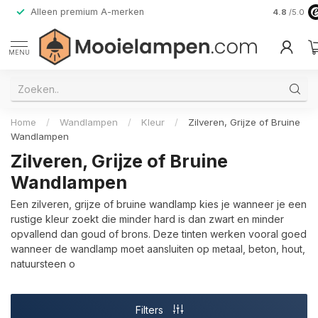
s verzending vanaf € 50,- (NL/BE)
30 dagen Bedenktijd
4.8
/5.0
MENU
Home
/
Wandlampen
/
Kleur
/
Zilveren, Grijze of Bruine
Wandlampen
Zilveren, Grijze of Bruine
Wandlampen
Een zilveren, grijze of bruine wandlamp kies je wanneer je een
rustige kleur zoekt die minder hard is dan zwart en minder
opvallend dan goud of brons. Deze tinten werken vooral goed
wanneer de wandlamp moet aansluiten op metaal, beton, hout,
natuursteen o
Filters