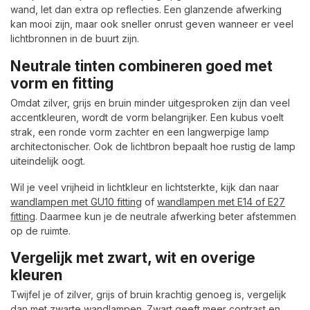
wand, let dan extra op reflecties. Een glanzende afwerking
kan mooi zijn, maar ook sneller onrust geven wanneer er veel
lichtbronnen in de buurt zijn.
Neutrale tinten combineren goed met
vorm en fitting
Omdat zilver, grijs en bruin minder uitgesproken zijn dan veel
accentkleuren, wordt de vorm belangrijker. Een kubus voelt
strak, een ronde vorm zachter en een langwerpige lamp
architectonischer. Ook de lichtbron bepaalt hoe rustig de lamp
uiteindelijk oogt.
Wil je veel vrijheid in lichtkleur en lichtsterkte, kijk dan naar
wandlampen met GU10 fitting
of
wandlampen met E14 of E27
fitting
. Daarmee kun je de neutrale afwerking beter afstemmen
op de ruimte.
Vergelijk met zwart, wit en overige
kleuren
Twijfel je of zilver, grijs of bruin krachtig genoeg is, vergelijk
dan met
zwarte wandlampen
. Zwart geeft meer contrast en