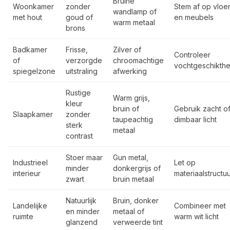
Bruine
Woonkamer
zonder
Stem af op vloe
wandlamp of
met hout
goud of
en meubels
warm metaal
brons
Badkamer
Frisse,
Zilver of
Controleer
of
verzorgde
chroomachtige
vochtgeschikthe
spiegelzone
uitstraling
afwerking
Rustige
Warm grijs,
kleur
bruin of
Gebruik zacht o
Slaapkamer
zonder
taupeachtig
dimbaar licht
sterk
metaal
contrast
Stoer maar
Gun metal,
Industrieel
Let op
minder
donkergrijs of
interieur
materiaalstructu
zwart
bruin metaal
Natuurlijk
Bruin, donker
Landelijke
Combineer met
en minder
metaal of
ruimte
warm wit licht
glanzend
verweerde tint