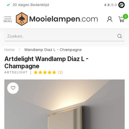
30 dagen Bedenktijd
Verzending do
4.8
/5.0
0
MENU
Home
/
Wandlamp Diaz L - Champagne
Artdelight Wandlamp Diaz L -
Champagne
ARTDELIGHT
(2)