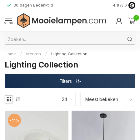
30 dagen Bedenktijd
Verzending do
4.8
/5.0
0
MENU
Home
/
Merken
/
Lighting Collection
Lighting Collection
Filters
-11%