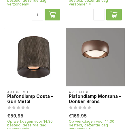
besteld, dezelfde dag
besteld, dezelfde dag
verzonden!*
verzonden!*
ARTDELIGHT
ARTDELIGHT
Plafondlamp Costa -
Plafondlamp Montana -
Gun Metal
Donker Brons
€59,95
€169,95
Op werkdagen vóór 14.30
Op werkdagen vóór 14.30
besteld, dezelfde dag
besteld, dezelfde dag
verzonden!*
verzonden!*