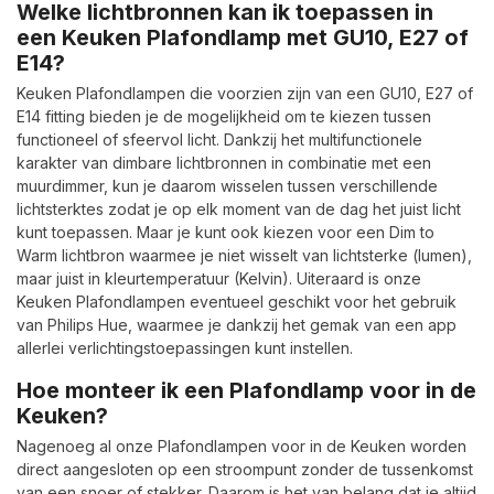
Welke lichtbronnen kan ik toepassen in
een Keuken Plafondlamp met GU10, E27 of
E14?
Keuken Plafondlampen die voorzien zijn van een GU10, E27 of
E14 fitting bieden je de mogelijkheid om te kiezen tussen
functioneel of sfeervol licht. Dankzij het multifunctionele
karakter van dimbare lichtbronnen in combinatie met een
muurdimmer, kun je daarom wisselen tussen verschillende
lichtsterktes zodat je op elk moment van de dag het juist licht
kunt toepassen. Maar je kunt ook kiezen voor een Dim to
Warm lichtbron waarmee je niet wisselt van lichtsterke (lumen),
maar juist in kleurtemperatuur (Kelvin). Uiteraard is onze
Keuken Plafondlampen eventueel geschikt voor het gebruik
van Philips Hue, waarmee je dankzij het gemak van een app
allerlei verlichtingstoepassingen kunt instellen.
Hoe monteer ik een Plafondlamp voor in de
Keuken?
Nagenoeg al onze Plafondlampen voor in de Keuken worden
direct aangesloten op een stroompunt zonder de tussenkomst
van een snoer of stekker. Daarom is het van belang dat je altijd