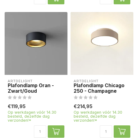
ARTDELIGHT
ARTDELIGHT
Plafondlamp Oran -
Plafondlamp Chicago
Zwart/Goud
250 - Champagne
€119,95
€214,95
Op werkdagen vóór 14.30
Op werkdagen vóór 14.30
besteld, dezelfde dag
besteld, dezelfde dag
verzonden!*
verzonden!*