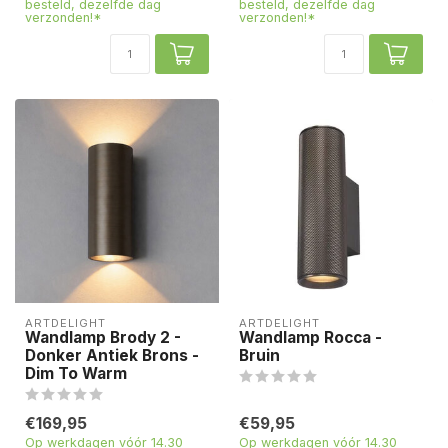
besteld, dezelfde dag
besteld, dezelfde dag
verzonden!*
verzonden!*
ARTDELIGHT
ARTDELIGHT
Wandlamp Brody 2 -
Wandlamp Rocca -
Donker Antiek Brons -
Bruin
Dim To Warm
€169,95
€59,95
Op werkdagen vóór 14.30
Op werkdagen vóór 14.30