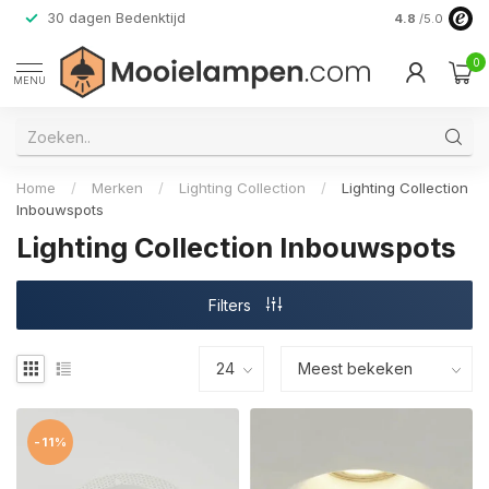
30 dagen Bedenktijd
Verzending do
4.8
/5.0
0
MENU
Home
/
Merken
/
Lighting Collection
/
Lighting Collection
Inbouwspots
Lighting Collection Inbouwspots
Filters
-11%