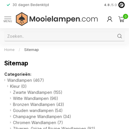
30 dagen Bedenktijd
Verzending do
4.8
/5.0
0
MENU
Home
/
Sitemap
Sitemap
Categorieën:
Wandlampen
(467)
Kleur
(0)
Zwarte Wandlampen
(155)
Witte Wandlampen
(96)
Bronzen Wandlampen
(43)
Gouden wandlampen
(54)
Champagne Wandlampen
(34)
Chromen Wandlampen
(7)
Zilveren, Grijze of Bruine Wandlampen
(92)