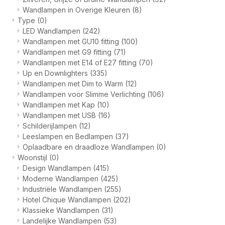
Wandlampen in Overige Kleuren
(8)
Type
(0)
LED Wandlampen
(242)
Wandlampen met GU10 fitting
(100)
Wandlampen met G9 fitting
(71)
Wandlampen met E14 of E27 fitting
(70)
Up en Downlighters
(335)
Wandlampen met Dim to Warm
(12)
Wandlampen voor Slimme Verlichting
(106)
Wandlampen met Kap
(10)
Wandlampen met USB
(16)
Schilderijlampen
(12)
Leeslampen en Bedlampen
(37)
Oplaadbare en draadloze Wandlampen
(0)
Woonstijl
(0)
Design Wandlampen
(415)
Moderne Wandlampen
(425)
Industriële Wandlampen
(255)
Hotel Chique Wandlampen
(202)
Klassieke Wandlampen
(31)
Landelijke Wandlampen
(53)