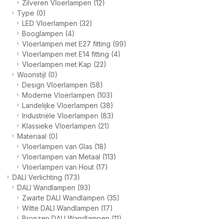
Zilveren Vloerlampen
(12)
Type
(0)
LED Vloerlampen
(32)
Booglampen
(4)
Vloerlampen met E27 fitting
(99)
Vloerlampen met E14 fitting
(4)
Vloerlampen met Kap
(22)
Woonstijl
(0)
Design Vloerlampen
(58)
Moderne Vloerlampen
(103)
Landelijke Vloerlampen
(38)
Industriële Vloerlampen
(83)
Klassieke Vloerlampen
(21)
Materiaal
(0)
Vloerlampen van Glas
(18)
Vloerlampen van Metaal
(113)
Vloerlampen van Hout
(17)
DALI Verlichting
(173)
DALI Wandlampen
(93)
Zwarte DALI Wandlampen
(35)
Witte DALI Wandlampen
(17)
Bronzen DALI Wandlampen
(11)