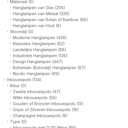
Materiaal
(0)
Hanglampen van Glas
(256)
Hanglampen van Metaal
(328)
Hanglampen van Rotan of Bamboe
(88)
Hanglampen van Hout
(8)
Woonstijl
(0)
Moderne Hanglampen
(436)
Klassieke Hanglampen
(82)
Landelijke Hanglampen
(88)
Industriële Hanglampen
(126)
Design Hanglampen
(447)
Bohemian (Bohostijl) Hanglampen
(87)
Nordic Hanglampen
(69)
Inbouwspots
(134)
Kleur
(0)
Zwarte Inbouwspots
(47)
Witte Inbouwspots
(56)
Gouden of Bronzen Inbouwspots
(13)
Grijze of Zilveren Inbouwspots
(18)
Champagne Inbouwspots
(8)
Type
(0)
Inbouwspots met GU10 fitting
(86)