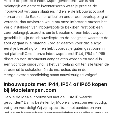
Heb je de perfecte Inbouwspot gevonden? Dan is het
belangrijk om eerst te inventariseren waar je precies de
Inbouwspot wilt gaan plaatsen. Indien je de Inbouwspot gaat
monteren in de Badkamer of buiten onder een overkapping of
veranda, dan adviseren we je om onze informatie omtrent het
veilig installeren van Inbouwspots te bekijken. Wat ook een
zeer belangrijk aspect is om te bepalen of een Inbouwspot
geschikt is, zijn de inbouwdiepte en de zaagmaat waarmee de
spot opgaat in je plafond. Zorg er daarom voor dat je altijd
eerst je bestelling binnen hebt voordat je gaten gaat boren in
het plafond! Omdat onze Inbouwspots met IP44, IP54 of IP65
direct op een stroompunt aangesloten worden én veelal in
een vochtige omgeving, is het van belang om ten alle tijden de
stroom uit te schakelen én de instructies die in de
meegeleverde handleiding staan nauwkeurig te volgen!
Inbouwspots met IP44, IP54 of IP65 kopen
bij Mooielampen.com
Heb je de ideale Inbouwspot met de juiste IP waarde
gevonden? Dan is bestellen bij Mooielampen.com eenvoudig,
veilig en voordelig! Wij zijn specialist in het aanbieden van
veilige en betrouwbare Inbouwverlichting voor elke ruimte van