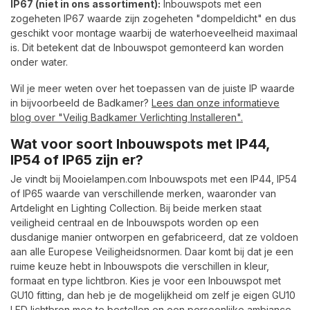
IP67 (niet in ons assortiment):
Inbouwspots met een
zogeheten IP67 waarde zijn zogeheten "dompeldicht" en dus
geschikt voor montage waarbij de waterhoeveelheid maximaal
is. Dit betekent dat de Inbouwspot gemonteerd kan worden
onder water.
Wil je meer weten over het toepassen van de juiste IP waarde
in bijvoorbeeld de Badkamer?
Lees dan onze informatieve
blog over "Veilig Badkamer Verlichting Installeren".
Wat voor soort Inbouwspots met IP44,
IP54 of IP65 zijn er?
Je vindt bij Mooielampen.com Inbouwspots met een IP44, IP54
of IP65 waarde van verschillende merken, waaronder van
Artdelight en Lighting Collection. Bij beide merken staat
veiligheid centraal en de Inbouwspots worden op een
dusdanige manier ontworpen en gefabriceerd, dat ze voldoen
aan alle Europese Veiligheidsnormen. Daar komt bij dat je een
ruime keuze hebt in Inbouwspots die verschillen in kleur,
formaat en type lichtbron. Kies je voor een Inbouwspot met
GU10 fitting, dan heb je de mogelijkheid om zelf je eigen GU10
LED lichtbron mee te bestellen en een persoonlijke ambiance