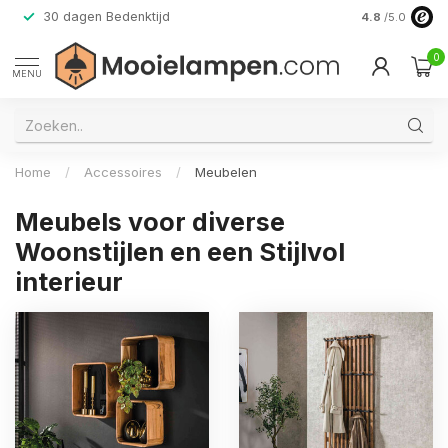
30 dagen Bedenktijd
Verzending do
4.8
/5.0
0
MENU
Home
/
Accessoires
/
Meubelen
Meubels voor diverse
Woonstijlen en een Stijlvol
interieur