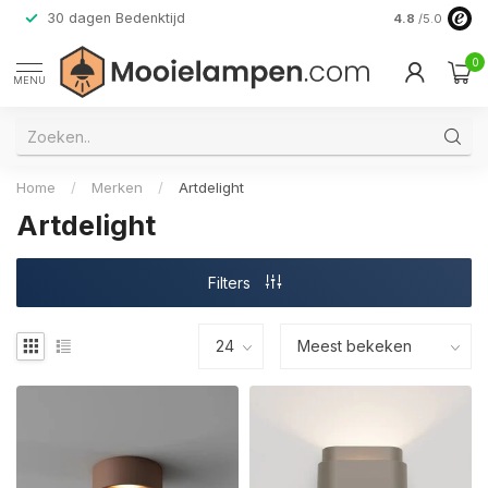
30 dagen Bedenktijd
Verzending do
4.8
/5.0
0
MENU
Home
/
Merken
/
Artdelight
Artdelight
Filters