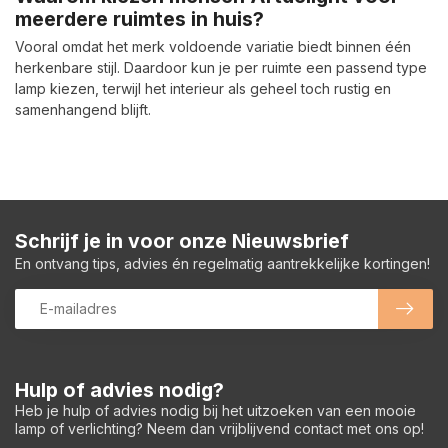
meerdere ruimtes in huis?
Vooral omdat het merk voldoende variatie biedt binnen één
herkenbare stijl. Daardoor kun je per ruimte een passend type
lamp kiezen, terwijl het interieur als geheel toch rustig en
samenhangend blijft.
Schrijf je in voor onze Nieuwsbrief
En ontvang tips, advies én regelmatig aantrekkelijke kortingen!
Hulp of advies nodig?
Heb je hulp of advies nodig bij het uitzoeken van een mooie
lamp of verlichting? Neem dan vrijblijvend contact met ons op!