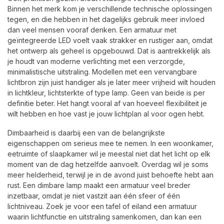
Binnen het merk kom je verschillende technische oplossingen
tegen, en die hebben in het dagelijks gebruik meer invloed
dan veel mensen vooraf denken. Een armatuur met
geïntegreerde LED voelt vaak strakker en rustiger aan, omdat
het ontwerp als geheel is opgebouwd. Dat is aantrekkelijk als
je houdt van moderne verlichting met een verzorgde,
minimalistische uitstraling. Modellen met een vervangbare
lichtbron zijn juist handiger als je later meer vrijheid wilt houden
in lichtkleur, lichtsterkte of type lamp. Geen van beide is per
definitie beter. Het hangt vooral af van hoeveel flexibiliteit je
wilt hebben en hoe vast je jouw lichtplan al voor ogen hebt.
Dimbaarheid is daarbij een van de belangrijkste
eigenschappen om serieus mee te nemen. In een woonkamer,
eetruimte of slaapkamer wil je meestal niet dat het licht op elk
moment van de dag hetzelfde aanvoelt. Overdag wil je soms
meer helderheid, terwijl je in de avond juist behoefte hebt aan
rust. Een dimbare lamp maakt een armatuur veel breder
inzetbaar, omdat je niet vastzit aan één sfeer of één
lichtniveau. Zoek je voor een tafel of eiland een armatuur
waarin lichtfunctie en uitstraling samenkomen, dan kan een