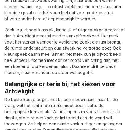
een strakke nieuwbouwwoning zijn, maar ook een warmer
interieur waarin je juist contrast zoekt met moderne armaturen.
In beide gevallen is het voordeel dat veel modellen strak
blijven zonder hard of onpersoonlijk te worden.
Zoek je juist heel klassiek, landelijk of uitgesproken decoratief,
dan is Artdelight meestal minder vanzelfsprekend. Het merk
voelt het sterkst wanneer je verlichting zoekt die rust brengt,
de ruimte ondersteunt en qua afwerking verzorgd oogt. Ook
kleur speelt daarin mee. Binnen het merk kun je bijvoorbeeld
heel anders uitkomen met
donker brons verlichting
dan met
een koeler of donkerder armatuur. Daarmee blijft de basis
modern, maar verandert de sfeer wel degelijk.
Belangrijke criteria bij het kiezen voor
Artdelight
De beste keuze begint niet bij een modelnaam, maar bij de
vraag wat het licht in de ruimte moet doen. Dat is de
belangrijkste keuzehulp. Wandlampen zijn vooral sterk als je
diepte, sfeer of een zachter lichtbeeld aan de wand wilt
toevoegen. Ze helpen een ruimte vaak rustiger en gelaagder
aan te laten voelen. Plafondlampen en spots zijn logischer