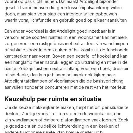
vooral op basislicht leunen. Dat maakt Artdelight bijzonder
geschikt voor mensen die geen losse impulsaankoop willen
doen, maar stap voor stap een interieur willen opbouwen
waarin vorm, lichtfunctie en gebruik goed op elkaar aansluiten.
Een ander voordeel is dat Artdelight goed inzetbaar is in
verschillende soorten ruimtes. In een woonkamer kan het merk
zorgen voor een rustige basis met extra sfeer via wandlampen
of subtiele spots. In een keuken of hal komt juist de functionele
kant sterker naar voren. Boven een eettafel of kookeiland kan
een hanglamp meer nadruk leggen op uitstraling en ritme in de
ruimte. Zoek je juist een extra lichtlaag voor een hoek, dressoir
of sidetable, dan kun je binnen het merk ook kijken naar
Artdelight tafellampen
of vloerlampen die de basisverlichting
aanvullen zonder te concurreren met de rest van het interieur.
Keuzehulp per ruimte en situatie
Om de keuze makkelijker te maken, helpt het om per situatie te
denken. Zoek je vooral rust en sfeer in de woonkamer, dan
zijn wandlampen of dimbare plafondlampen vaak logisch. Zoek
je goed zicht en duidelijke lichtverdeling in een keuken of
andere functionele ruimte, dan kom je sneller uit bij