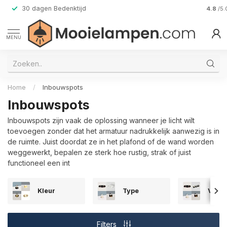
30 dagen Bedenktijd
Verzen
4.8
/5.
MENU
Home
/
Inbouwspots
Inbouwspots
Inbouwspots zijn vaak de oplossing wanneer je licht wilt
toevoegen zonder dat het armatuur nadrukkelijk aanwezig is in
de ruimte. Juist doordat ze in het plafond of de wand worden
weggewerkt, bepalen ze sterk hoe rustig, strak of juist
functioneel een int
Kleur
Type
Vorm
Filters