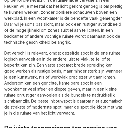
op de rol die het licht in de ruimte moet vervullen. In een
keuken wil je meestal dat het licht gericht genoeg is om prettig
te kunnen werken, zonder donkere schaduwen boven een
werkblad. In een woonkamer is de behoefte vaak gemengder.
Daar wil je soms basislicht, maar ook een rustiger avondbeeld
of de mogelijkheid om zones subtiel aan te lichten. In een
badkamer of andere vochtige ruimte wordt daarnaast ook de
technische geschiktheid belangrijk.
Dat verschil is relevant, omdat dezelfde spot in de ene ruimte
logisch aanvoelt en in de andere juist te vlak, te fel of te
beperkt kan zijn. Een vaste spot met brede spreiding kan
goed werken als rustige basis, maar minder sterk zijn wanneer
je een kunstwerk, nis of werkvlak preciezer wilt aanlichten.
Andersom kan een gerichte, kantelbare spot in een
woonkamer veel sfeer en diepte geven, maar in een kleine
ruimte onrustiger aanvoelen als de bundels te nadrukkelijk
zichtbaar zijn. De beste inbouwspot is daarom niet automatisch
de strakste of modernste spot, maar de spot die klopt met wat
je in die ruimte van het licht verwacht.