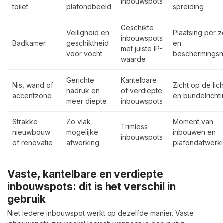
inbouwspots
toilet
plafondbeeld
spreiding
Geschikte
Veiligheid en
Plaatsing per 
inbouwspots
Badkamer
geschiktheid
en
met juiste IP-
voor vocht
beschermingsn
waarde
Gerichte
Kantelbare
Nis, wand of
Zicht op de lic
nadruk en
of verdiepte
accentzone
en bundelricht
meer diepte
inbouwspots
Strakke
Zo vlak
Moment van
Trimless
nieuwbouw
mogelijke
inbouwen en
inbouwspots
of renovatie
afwerking
plafondafwerk
Vaste, kantelbare en verdiepte
inbouwspots: dit is het verschil in
gebruik
Niet iedere inbouwspot werkt op dezelfde manier. Vaste