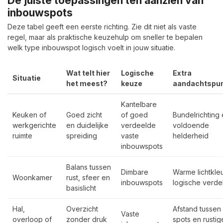
De juiste toepassingen ten aanzien van
inbouwspots
Deze tabel geeft een eerste richting. Zie dit niet als vaste
regel, maar als praktische keuzehulp om sneller te bepalen
welk type inbouwspot logisch voelt in jouw situatie.
Wat telt hier
Logische
Extra
Situatie
het meest?
keuze
aandachtspu
Kantelbare
Keuken of
Goed zicht
of goed
Bundelrichting
werkgerichte
en duidelijke
verdeelde
voldoende
ruimte
spreiding
vaste
helderheid
inbouwspots
Balans tussen
Dimbare
Warme lichtkle
Woonkamer
rust, sfeer en
inbouwspots
logische verde
basislicht
Hal,
Overzicht
Afstand tussen
Vaste
overloop of
zonder druk
spots en rustig