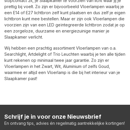
stopcontact zit, je Slaapkamer te voorzien van licht waar jij je
prettig bij voelt. Zo zijn er bijvoorbeeld Vloerlampen waarbij je
een E14 of E27 lichtbron zelf kunt plaatsen en dus zelf je eigen
lichtbron kunt mee bestellen. Maar er zijn ook Vloerlampen die
voorzien zijn van een LED geïntegreerde lichtbron zodat je op
een zorgeloze, duurzame en energiezuinige manier je
Slaapkamer verlicht.
Wij hebben een prachtig assortiment Vloerlampen van o.a.
Searchlight, Artdelight of Trio Leuchten waarbij je ten alle tijden
kunt rekenen op minimaal twee jaar garantie. Zo zijn er
Vloerlampen in het Zwart, Wit, Aluminium of zelfs Goud,
waarmee er altijd een Vloerlamp is die bij het interieur van je
Slaapkamer past!
Schrijf je in voor onze Nieuwsbrief
En ontvang tips, advies én regelmatig aantrekkelijke kortingen!