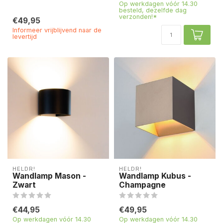
Op werkdagen vóór 14.30
besteld, dezelfde dag
verzonden!*
€49,95
Informeer vrijblijvend naar de
levertijd
HELDR!
HELDR!
Wandlamp Mason -
Wandlamp Kubus -
Zwart
Champagne
€44,95
€49,95
Op werkdagen vóór 14.30
Op werkdagen vóór 14.30