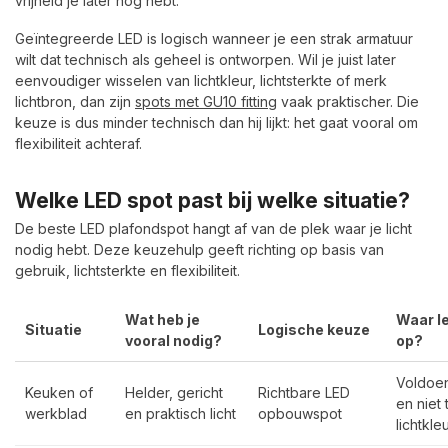
vrijheid je later nog hebt.
Geïntegreerde LED is logisch wanneer je een strak armatuur
wilt dat technisch als geheel is ontworpen. Wil je juist later
eenvoudiger wisselen van lichtkleur, lichtsterkte of merk
lichtbron, dan zijn
spots met GU10 fitting
vaak praktischer. Die
keuze is dus minder technisch dan hij lijkt: het gaat vooral om
flexibiliteit achteraf.
Welke LED spot past bij welke situatie?
De beste LED plafondspot hangt af van de plek waar je licht
nodig hebt. Deze keuzehulp geeft richting op basis van
gebruik, lichtsterkte en flexibiliteit.
Wat heb je
Waar le
Situatie
Logische keuze
vooral nodig?
op?
Voldoe
Keuken of
Helder, gericht
Richtbare LED
en niet
werkblad
en praktisch licht
opbouwspot
lichtkle