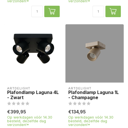
verzonden!*
verzonden!*
ARTDELIGHT
ARTDELIGHT
Plafondlamp Laguna 4L
Plafondlamp Laguna 1L
- Zwart
- Champagne
€399,95
€134,95
Op werkdagen vóór 14.30
Op werkdagen vóór 14.30
besteld, dezelfde dag
besteld, dezelfde dag
verzonden!*
verzonden!*