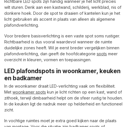
Richtbare LED spots zijn handig wanneer je het licht precies
wilt sturen. Denk aan een kastwand, schilderij, werkblad, nis of
donkere hoek. Door de spot te draaien of kantelen kun je het
licht gebruiken als accent in plaats van alleen als algemene
plafondverlichting.
Voor bredere basisverlichting is een vaste spot soms rustiger.
Richtbaarheid is dus vooral waardevol wanneer de ruimte
duidelijke zones heeft. Wil je eerst breder vergelijken binnen
plafondverlichting, dan geeft de hoofdcategorie
spots
meer
overzicht in kleuren, vormen en toepassingen.
LED plafondspots in woonkamer, keuken
en badkamer
In de woonkamer draait LED-verlichting vaak om flexibiliteit.
Met
woonkamer spots
kun je licht richten op een kast, wand of
zithoek, terwijl dimbaarheid helpt om de sfeer rustig te houden.
In de keuken ligt de nadruk meer op helderheid en functioneel
zicht.
In vochtige ruimtes moet je extra goed kijken naar de plaats
van montage. Voor die situatie zijn
badkamer spots of