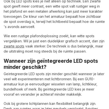
Ook bij LED spots kies je niet alleen op techniek. Een zwarte
spot geeft meer contrast, een witte spot valt rustiger weg in
het plafond en een metalen afwerking kan juist meer karakter
toevoegen. De kleur van het armatuur bepaalt hoe zichtbaar
de spot overdag is, terwijl het lichtbeeld bepaalt hoe de ruimte
's avonds aanvoelt.
Wie een rustige plafondoplossing zoekt, kan witte spots
vergelijken. Wil je juist een duidelijker grafisch accent, dan zijn
zwarte spots
vaak sterker. De techniek is dus belangrijk, maar
de uitstraling moet nog steeds bij de ruimte passen.
Wanneer zijn geïntegreerde LED spots
minder geschikt?
Geïntegreerde LED spots zijn minder geschikt wanneer je later
veel wilt experimenteren met lichtbronnen. Bij een GU10-
armatuur kun je eenvoudiger wisselen van lamp, lichtkleur,
bundelhoek of merk. Bij geïntegreerde LED kies je meer
vooraf en verander je achteraf minder makkelijk.
Ook bij grotere lichtplannen kan flexibiliteit belangrijk zijn.
Denk aan ruimtes waar je later meubels verplaatst, functies