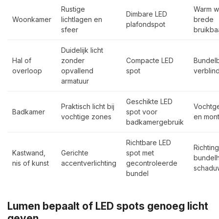
Rustige
Warm wit
Dimbare LED
Woonkamer
lichtlagen en
brede
plafondspot
sfeer
bruikba
Duidelijk licht
Hal of
zonder
Compacte LED
Bundel
overloop
opvallend
spot
verblin
armatuur
Geschikte LED
Praktisch licht bij
Vochtge
Badkamer
spot voor
vochtige zones
en mon
badkamergebruik
Richtbare LED
Richting
Kastwand,
Gerichte
spot met
bundel
nis of kunst
accentverlichting
gecontroleerde
schadu
bundel
Lumen bepaalt of LED spots genoeg licht
geven