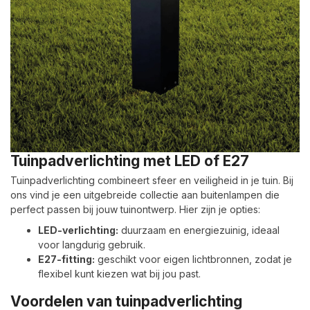
Tuinpadverlichting met LED of E27
Tuinpadverlichting combineert sfeer en veiligheid in je tuin. Bij
ons vind je een uitgebreide collectie aan buitenlampen die
perfect passen bij jouw tuinontwerp. Hier zijn je opties:
LED-verlichting:
duurzaam en energiezuinig, ideaal
voor langdurig gebruik.
E27-fitting:
geschikt voor eigen lichtbronnen, zodat je
flexibel kunt kiezen wat bij jou past.
Voordelen van tuinpadverlichting