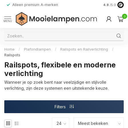
Alleen premium A-merken
4.8
/5.0
0
MENU
Home
/
Plafondlampen
/
Railspots en Railverlichting
/
Railspots
Railspots, flexibele en moderne
verlichting
Wanneer je op zoek bent naar veelzijdige en stijlvolle
verlichting, zijn deze systemen een uitstekende keuze.
Filters