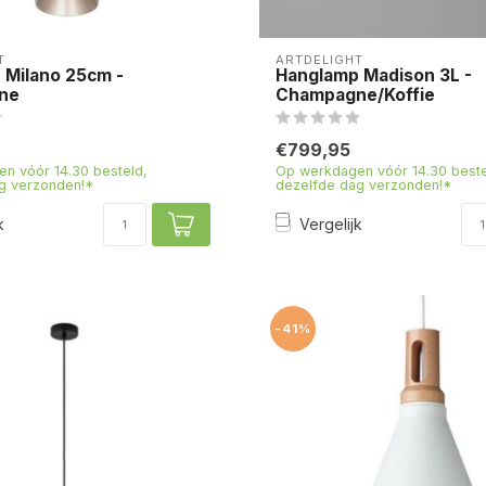
T
ARTDELIGHT
 Milano 25cm -
Hanglamp Madison 3L -
ne
Champagne/Koffie
€799,95
n vóór 14.30 besteld,
Op werkdagen vóór 14.30 beste
g verzonden!*
dezelfde dag verzonden!*
k
Vergelijk
-41%