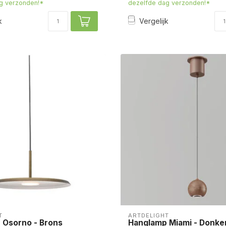
g verzonden!*
dezelfde dag verzonden!*
k
Vergelijk
T
ARTDELIGHT
 Osorno - Brons
Hanglamp Miami - Donke