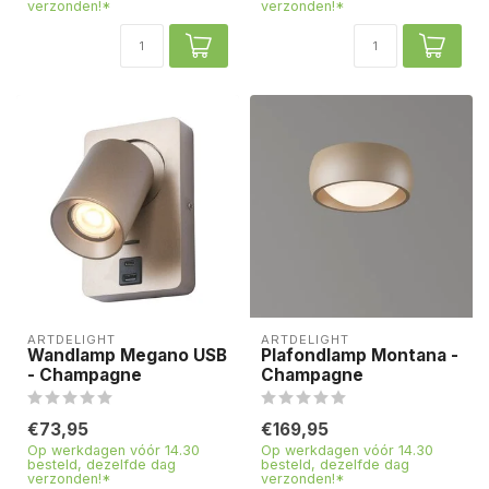
verzonden!*
verzonden!*
ARTDELIGHT
ARTDELIGHT
Wandlamp Megano USB
Plafondlamp Montana -
- Champagne
Champagne
€73,95
€169,95
Op werkdagen vóór 14.30
Op werkdagen vóór 14.30
besteld, dezelfde dag
besteld, dezelfde dag
verzonden!*
verzonden!*