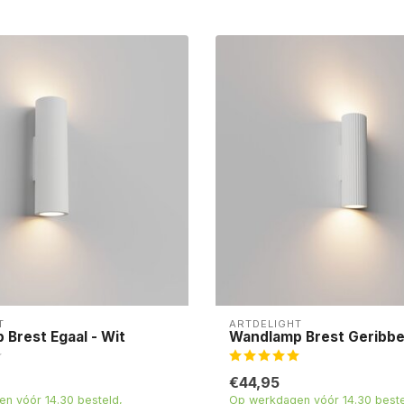
T
ARTDELIGHT
Brest Egaal - Wit
Wandlamp Brest Geribbel
€44,95
n vóór 14.30 besteld,
Op werkdagen vóór 14.30 beste