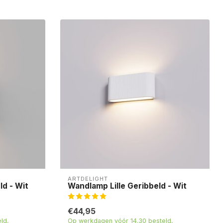
ARTDELIGHT
d - Wit
Wandlamp Lille Geribbeld - Wit
€44,95
ld,
Op werkdagen vóór 14.30 besteld,