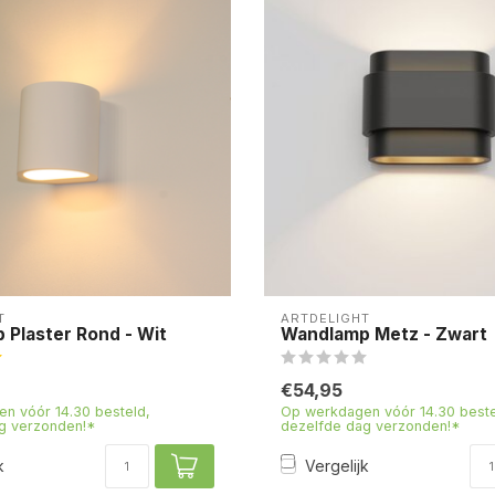
T
ARTDELIGHT
Plaster Rond - Wit
Wandlamp Metz - Zwart
€54,95
n vóór 14.30 besteld,
Op werkdagen vóór 14.30 beste
g verzonden!*
dezelfde dag verzonden!*
k
Vergelijk