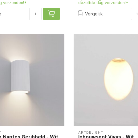
g verzonden!*
dezelfde dag verzonden!*
k
Vergelijk
T
ARTDELIGHT
 Nantes Geribbeld - Wit
Inbouwspot Vivas - Wit