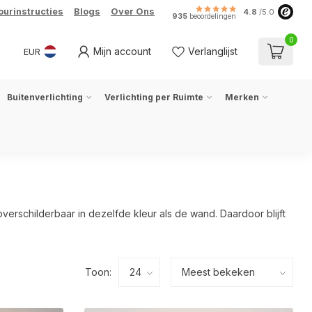
ourinstructies
Blogs
Over Ons
4.8
/5.0
935
beoordelingen
0
Mijn account
Verlanglijst
EUR
Buitenverlichting
Verlichting per Ruimte
Merken
erschilderbaar in dezelfde kleur als de wand. Daardoor blijft
Toon: