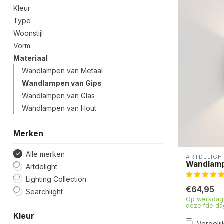
Kleur
Type
Woonstijl
Vorm
Materiaal
Wandlampen van Metaal
Wandlampen van Gips
Wandlampen van Glas
Wandlampen van Hout
Merken
Alle merken
ARTDELIGH
Wandlamp
Artdelight
Lighting Collection
€64,95
Searchlight
Op werkdage
dezelfde da
Kleur
Vergelij