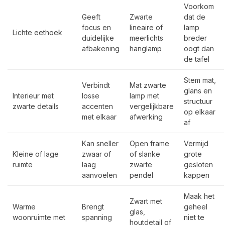
Voorkom
Geeft
Zwarte
dat de
focus en
lineaire of
lamp
Lichte eethoek
duidelijke
meerlichts
breder
afbakening
hanglamp
oogt dan
de tafel
Stem mat,
Verbindt
Mat zwarte
glans en
Interieur met
losse
lamp met
structuur
zwarte details
accenten
vergelijkbare
op elkaar
met elkaar
afwerking
af
Kan sneller
Open frame
Vermijd
Kleine of lage
zwaar of
of slanke
grote
ruimte
laag
zwarte
gesloten
aanvoelen
pendel
kappen
Maak het
Zwart met
Warme
Brengt
geheel
glas,
woonruimte met
spanning
niet te
houtdetail of