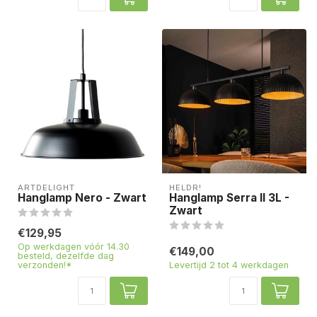
ARTDELIGHT
HELDR!
Hanglamp Nero - Zwart
Hanglamp Serra II 3L -
Zwart
€129,95
Op werkdagen vóór 14.30
€149,00
besteld, dezelfde dag
verzonden!*
Levertijd 2 tot 4 werkdagen