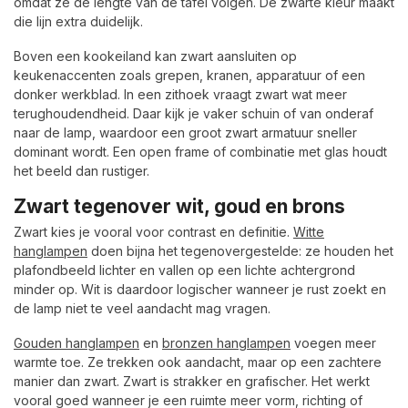
omdat ze de lengte van de tafel volgen. De zwarte kleur maakt
die lijn extra duidelijk.
Boven een kookeiland kan zwart aansluiten op
keukenaccenten zoals grepen, kranen, apparatuur of een
donker werkblad. In een zithoek vraagt zwart wat meer
terughoudendheid. Daar kijk je vaker schuin of van onderaf
naar de lamp, waardoor een groot zwart armatuur sneller
dominant wordt. Een open frame of combinatie met glas houdt
het beeld dan rustiger.
Zwart tegenover wit, goud en brons
Zwart kies je vooral voor contrast en definitie.
Witte
hanglampen
doen bijna het tegenovergestelde: ze houden het
plafondbeeld lichter en vallen op een lichte achtergrond
minder op. Wit is daardoor logischer wanneer je rust zoekt en
de lamp niet te veel aandacht mag vragen.
Gouden hanglampen
en
bronzen hanglampen
voegen meer
warmte toe. Ze trekken ook aandacht, maar op een zachtere
manier dan zwart. Zwart is strakker en grafischer. Het werkt
vooral goed wanneer je een ruimte meer vorm, richting of