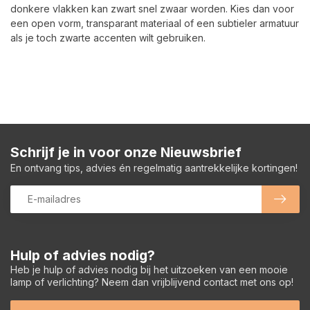
donkere vlakken kan zwart snel zwaar worden. Kies dan voor
een open vorm, transparant materiaal of een subtieler armatuur
als je toch zwarte accenten wilt gebruiken.
Schrijf je in voor onze Nieuwsbrief
En ontvang tips, advies én regelmatig aantrekkelijke kortingen!
Hulp of advies nodig?
Heb je hulp of advies nodig bij het uitzoeken van een mooie
lamp of verlichting? Neem dan vrijblijvend contact met ons op!