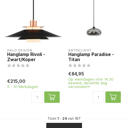
HALO DESIGN
ARTDELIGHT
Hanglamp Rivoli -
Hanglamp Paradise -
Zwart/Koper
Titan
€84,95
Op werkdagen vóór 14.30
€215,00
besteld, dezelfde dag
5 - 10 Werkdagen
verzonden!*
Toon
1
-
24
van 187