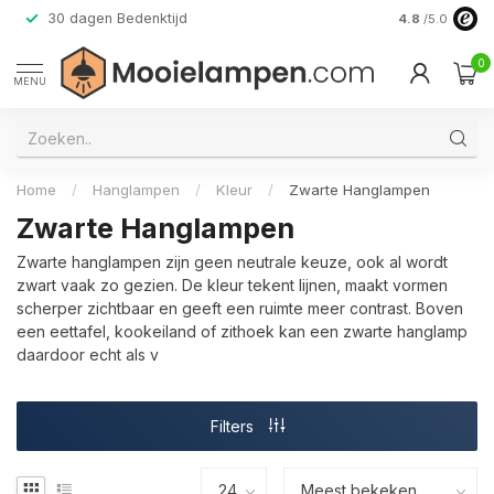
30 dagen Bedenktijd
Verzending do
4.8
/5.0
0
MENU
Home
/
Hanglampen
/
Kleur
/
Zwarte Hanglampen
Zwarte Hanglampen
Zwarte hanglampen zijn geen neutrale keuze, ook al wordt
zwart vaak zo gezien. De kleur tekent lijnen, maakt vormen
scherper zichtbaar en geeft een ruimte meer contrast. Boven
een eettafel, kookeiland of zithoek kan een zwarte hanglamp
daardoor echt als v
Filters