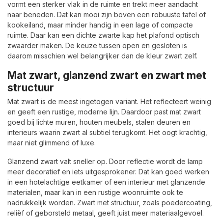
vormt een sterker vlak in de ruimte en trekt meer aandacht
naar beneden. Dat kan mooi zijn boven een robuuste tafel of
kookeiland, maar minder handig in een lage of compacte
ruimte. Daar kan een dichte zwarte kap het plafond optisch
zwaarder maken. De keuze tussen open en gesloten is
daarom misschien wel belangrijker dan de kleur zwart zelf.
Mat zwart, glanzend zwart en zwart met
structuur
Mat zwart is de meest ingetogen variant. Het reflecteert weinig
en geeft een rustige, moderne lijn. Daardoor past mat zwart
goed bij lichte muren, houten meubels, stalen deuren en
interieurs waarin zwart al subtiel terugkomt. Het oogt krachtig,
maar niet glimmend of luxe.
Glanzend zwart valt sneller op. Door reflectie wordt de lamp
meer decoratief en iets uitgesprokener. Dat kan goed werken
in een hotelachtige eetkamer of een interieur met glanzende
materialen, maar kan in een rustige woonruimte ook te
nadrukkelijk worden. Zwart met structuur, zoals poedercoating,
reliëf of geborsteld metaal, geeft juist meer materiaalgevoel.