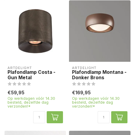
ARTDELIGHT
ARTDELIGHT
Plafondlamp Costa -
Plafondlamp Montana -
Gun Metal
Donker Brons
€59,95
€169,95
Op werkdagen vóór 14.30
Op werkdagen vóór 14.30
besteld, dezelfde dag
besteld, dezelfde dag
verzonden!*
verzonden!*