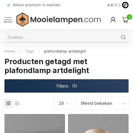
Alleen premium A-merken
4.8
/5.0
0
MENU
Home
/
Tags
/
plafondlamp artdelight
Producten getagd met
plafondlamp artdelight
Filters