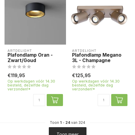
ARTDELIGHT
ARTDELIGHT
Plafondlamp Oran -
Plafondlamp Megano
Zwart/Goud
3L - Champagne
€119,95
€125,95
Op werkdagen vóór 14.30
Op werkdagen vóór 14.30
besteld, dezelfde dag
besteld, dezelfde dag
verzonden!*
verzonden!*
Toon
1
-
24
van 324
Toon meer