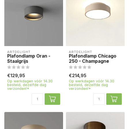
ARTDELIGHT
ARTDELIGHT
Plafondlamp Oran -
Plafondlamp Chicago
Staalgrijs
250 - Champagne
€129,95
€214,95
Op werkdagen vóór 14.30
Op werkdagen vóór 14.30
besteld, dezelfde dag
besteld, dezelfde dag
verzonden!*
verzonden!*