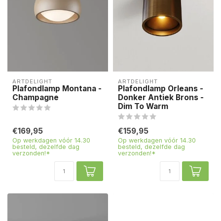
ARTDELIGHT
ARTDELIGHT
Plafondlamp Montana -
Plafondlamp Orleans -
Champagne
Donker Antiek Brons -
Dim To Warm
€169,95
€159,95
Op werkdagen vóór 14.30
Op werkdagen vóór 14.30
besteld, dezelfde dag
besteld, dezelfde dag
verzonden!*
verzonden!*