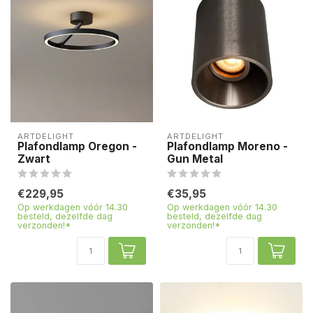
ARTDELIGHT
ARTDELIGHT
Plafondlamp Oregon -
Plafondlamp Moreno -
Zwart
Gun Metal
€229,95
€35,95
Op werkdagen vóór 14.30
Op werkdagen vóór 14.30
besteld, dezelfde dag
besteld, dezelfde dag
verzonden!*
verzonden!*