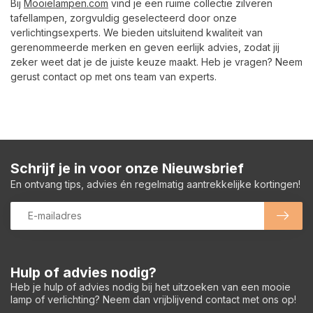
Bij
Mooielampen.com
vind je een ruime collectie zilveren
tafellampen, zorgvuldig geselecteerd door onze
verlichtingsexperts. We bieden uitsluitend kwaliteit van
gerenommeerde merken en geven eerlijk advies, zodat jij
zeker weet dat je de juiste keuze maakt. Heb je vragen? Neem
gerust contact op met ons team van experts.
Schrijf je in voor onze Nieuwsbrief
En ontvang tips, advies én regelmatig aantrekkelijke kortingen!
Hulp of advies nodig?
Heb je hulp of advies nodig bij het uitzoeken van een mooie
lamp of verlichting? Neem dan vrijblijvend contact met ons op!