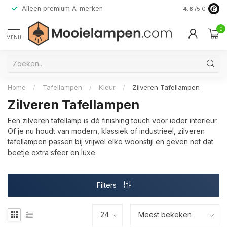
Alleen premium A-merken
4.8
/5.0
0
MENU
Home
/
Tafellampen
/
Kleur
/
Zilveren Tafellampen
Zilveren Tafellampen
Een zilveren tafellamp is dé finishing touch voor ieder interieur.
Of je nu houdt van modern, klassiek of industrieel, zilveren
tafellampen passen bij vrijwel elke woonstijl en geven net dat
beetje extra sfeer en luxe.
Filters