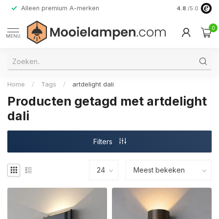
Alleen premium A-merken
4.8
/5.0
0
MENU
Home
/
Tags
/
artdelight dali
Producten getagd met artdelight
dali
Filters