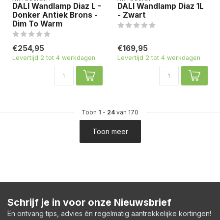
DALI Wandlamp Diaz L -
DALI Wandlamp Diaz 1L
Donker Antiek Brons -
- Zwart
Dim To Warm
€254,95
€169,95
Levertijd 2 tot 4 werkdagen
Levertijd 2 tot 4 werkdagen
Toon
1
-
24
van 170
Toon meer
Schrijf je in voor onze Nieuwsbrief
En ontvang tips, advies én regelmatig aantrekkelijke kortingen!