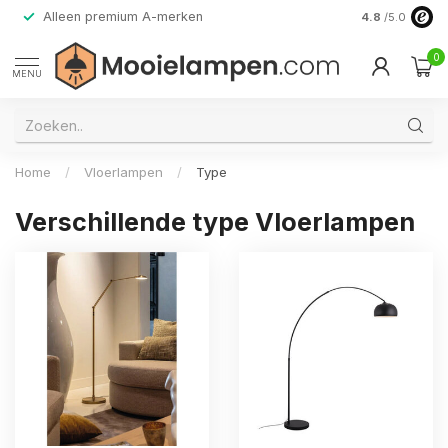
Alleen premium A-merken
4.8
/5.0
0
MENU
Home
/
Vloerlampen
/
Type
Verschillende type Vloerlampen